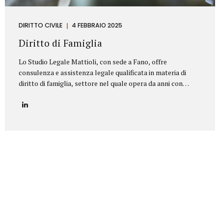
DIRITTO CIVILE
4 FEBBRAIO 2025
Diritto di Famiglia
Lo Studio Legale Mattioli, con sede a Fano, offre
consulenza e assistenza legale qualificata in materia di
diritto di famiglia, settore nel quale opera da anni con
serietà, competenza e riservatezza. Grazie a un’esperienza
consolidata, lo Studio affronta con professionalità tutte le
problematiche legate ai rapporti familiari e patrimoniali,
fornendo un’assistenza personalizzata anche nelle
situazioni più delicate o conflittuali. Rappresenta un punto
di riferimento per chi è alla ricerca di un avvocato divorzista
a Fano o di una consulenza specialistica in diritto di
famiglia. Principali aree di intervento: Separazioni
personali (consensuali e giudiziali):Assistenza legale nelle
pratiche di separazione legale a Fano,...