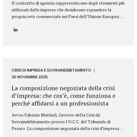
Il contratto di agenzia rappresenta uno degli strumenti più
utilizzati dalle imprese che desiderano espandere la
propria rete commerciale nei Paesi dell’Unione Europea.
Nonostante la disciplina armonizzata a livello europeo,
ogni Stato membro presenta peculiarità normative e prassi
differenti: per questo motivo è fondamentale strutturare il
contratto con attenzione, al fine di prevenire contenziosi,
garantire certezza giuridica ed evitare rischi economici. Lo
Studio Legale Mattioli assiste aziende italiane ed estere
nella predisposizione e negoziazione di contratti di agenzia
conformi alla normativa UE e al diritto locale applicabile.
CRISI DI IMPRESA E SOVRAINDEBITAMENTO
Gli elementi essenziali del contratto di agenzia Quando si
25 NOVEMBRE 2025
redige un contratto di agenzia...
La composizione negoziata della crisi
d’impresa: che cos’è, come funziona e
perché affidarsi a un professionista
Avv.to Fabrizio Mattioli, Gestore della Crisi da
Sovraindebitamento presso l’O.C.C. del Tribunale di
Pesaro La composizione negoziata della crisi d’impresa
rappresenta uno degli strumenti più innovativi introdotti