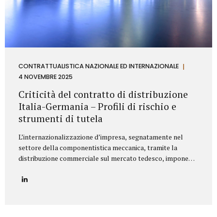
CONTRATTUALISTICA NAZIONALE ED INTERNAZIONALE
4 NOVEMBRE 2025
Criticità del contratto di distribuzione
Italia-Germania – Profili di rischio e
strumenti di tutela
L’internazionalizzazione d’impresa, segnatamente nel
settore della componentistica meccanica, tramite la
distribuzione commerciale sul mercato tedesco, impone
all’azienda italiana un’attenta valutazione dei profili di
rischio derivanti dall’ordinamento giuridico della
Repubblica Federale di Germania. Il punctum dolens per il
Fornitore (Azienda italiana) risiede nella potenziale
applicazione, in via analogica, delle disposizioni relative