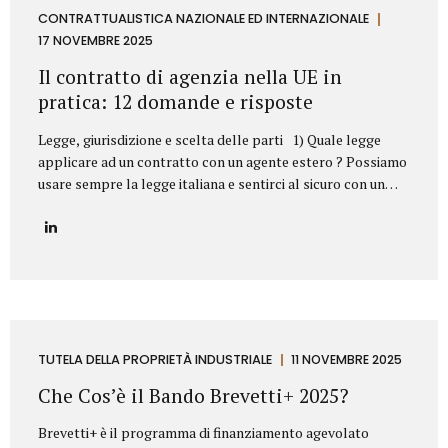
aziendale. Esempi frequenti di concorrenza sleale e come li
CONTRATTUALISTICA NAZIONALE ED INTERNAZIONALE
abbiamo risolti 1. Sottrazione di clientela mediante ex
17 NOVEMBRE 2025
dipendente Il casoUn ex responsabile commerciale, subito
Il contratto di agenzia nella UE in
dopo l’uscita dall’azienda,...
pratica: 12 domande e risposte
Legge, giurisdizione e scelta delle parti 1) Quale legge
applicare ad un contratto con un agente estero ? Possiamo
usare sempre la legge italiana e sentirci al sicuro con un
agente in Germania o in Svezia? Sì, dovete scegliere la
legge italiana, ma non basta. La scelta della legge è il
vostro punto di partenza, fondamentale per operare con
uno strumento legale che conoscete (il nostro Codice Civile
e gli A.E.C.). Il problema? La legge scelta non è una barriera
totale. L’Unione Europea stabilisce che alcune norme
protettive del Paese in cui l’agente lavora (quelle su
preavviso e indennità di...
TUTELA DELLA PROPRIETÀ INDUSTRIALE
11 NOVEMBRE 2025
Che Cos’è il Bando Brevetti+ 2025?
Brevetti+ è il programma di finanziamento agevolato