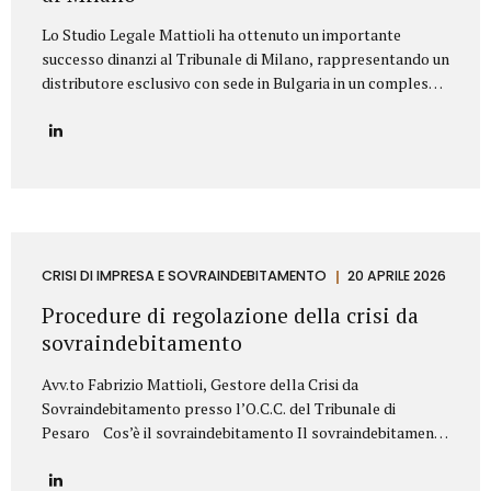
Lo Studio Legale Mattioli ha ottenuto un importante
successo dinanzi al Tribunale di Milano, rappresentando un
distributore esclusivo con sede in Bulgaria in un complesso
contenzioso promosso contro una primaria azienda
italiana operante nel settore dei prodotti cosmetici. La
controversia riguardava la risoluzione di un contratto di
distribuzione esclusiva relativo alla commercializzazione di
prodotti cosmetici in Bulgaria. Il produttore italiano
sosteneva che il distributore avesse violato il contratto
vendendo i prodotti al di fuori del territorio assegnato e,
sulla base di tale contestazione, aveva dichiarato la
CRISI DI IMPRESA E SOVRAINDEBITAMENTO
20 APRILE 2026
risoluzione per inadempimento. Lo Studio Legale Mattioli
Procedure di regolazione della crisi da
ha difeso il distributore dimostrando che le vendite...
sovraindebitamento
Avv.to Fabrizio Mattioli, Gestore della Crisi da
Sovraindebitamento presso l’O.C.C. del Tribunale di
Pesaro Cos’è il sovraindebitamento Il sovraindebitamento
rappresenta una condizione sempre più diffusa, che
riguarda soggetti – privati o piccoli operatori economici –