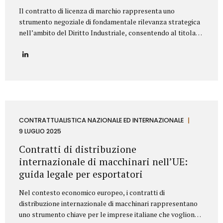
Il contratto di licenza di marchio rappresenta uno
strumento negoziale di fondamentale rilevanza strategica
nell’ambito del Diritto Industriale, consentendo al titolare
(Licenziante) di massimizzare lo sfruttamento economico
del proprio asset immateriale, concedendone l’uso a terzi
(Licenziatario), senza peraltro dismetterne la titolarità. La
redazione di tale accordo richiede una profonda
conoscenza della normativa codicistica (segnatamente,
l’art. 23 del Codice della Proprietà Industriale – D.Lgs.
30/2005 e ss.mm.ii.) e una meticolosa attenzione nella
definizione delle clausole che ne delineano l’ambito di
CONTRATTUALISTICA NAZIONALE ED INTERNAZIONALE
applicazione e l’assetto sinallagmatico. Le Clausole
9 LUGLIO 2025
Cardine di un Contratto di Licenza di Marchio Un contratto
Contratti di distribuzione
di licensing robusto e bilanciato deve...
internazionale di macchinari nell’UE:
guida legale per esportatori
Nel contesto economico europeo, i contratti di
distribuzione internazionale di macchinari rappresentano
uno strumento chiave per le imprese italiane che vogliono