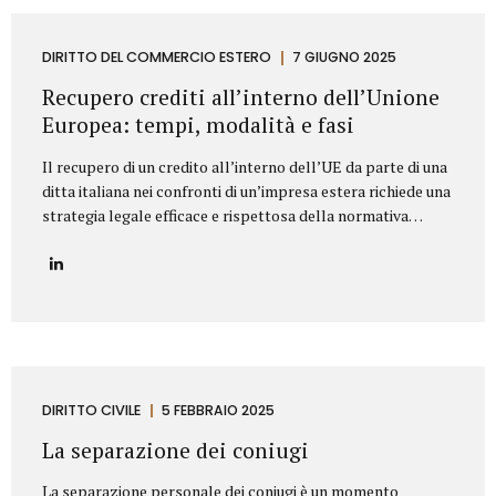
segnaliamo di seguito le clausole che non dovrebbero mai
mancare in un contratto di fornitura arredi in ambito
Contract. Oggetto del contratto: chiarezza e dettaglio
DIRITTO DEL COMMERCIO ESTERO
7 GIUGNO 2025
tecnico L’oggetto della fornitura va descritto in modo
Recupero crediti all’interno dell’Unione
preciso e puntuale....
Europea: tempi, modalità e fasi
Il recupero di un credito all’interno dell’UE da parte di una
ditta italiana nei confronti di un’impresa estera richiede una
strategia legale efficace e rispettosa della normativa
europea e nazionale. Lo Studio legale Mattioli offre
assistenza completa per tutelare i diritti delle imprese
italiane nel contesto europeo. L’attività di recupero del
credito si articola in tre fasi. Vediamo quali. Fasi del
recupero crediti all’interno dell’UE Fase stragiudizialeIl
primo passo consiste nell’invio di un sollecito formale di
pagamento (diffida) con indicazione dell’importo dovuto,
degli interessi maturati e dell’intenzione di agire
DIRITTO CIVILE
5 FEBBRAIO 2025
giudizialmente in caso di mancato pagamento.Questa fase,
La separazione dei coniugi
spesso risolutiva, mira a evitare...
La separazione personale dei coniugi è un momento