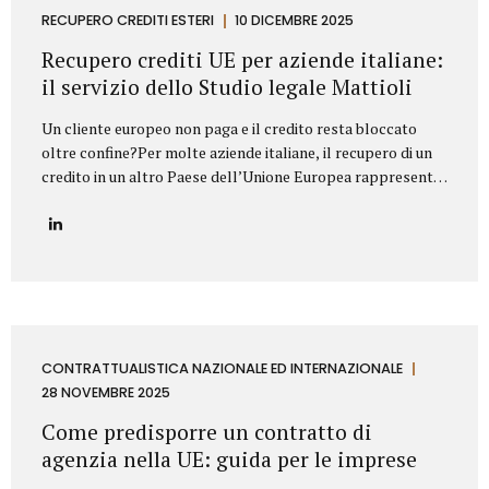
proprietà industriale: dalla registrazione dei marchi e
RECUPERO CREDITI ESTERI
10 DICEMBRE 2025
brevetti alla valutazione della loro utilizzabilità sul
Recupero crediti UE per aziende italiane:
mercato, fino alla difesa in giudizio contro...
il servizio dello Studio legale Mattioli
Un cliente europeo non paga e il credito resta bloccato
oltre confine?Per molte aziende italiane, il recupero di un
credito in un altro Paese dell’Unione Europea rappresenta
una delle principali criticità nei rapporti commerciali
internazionali. Differenze normative, lingua, foro
competente e costi legali possono rendere complesso
trasformare un credito certo in liquidità. In questo
contesto, lo Studio legale Mattioli offre un servizio
strutturato di recupero crediti UE per aziende italiane,
progettato per intervenire in modo rapido, efficace e
conforme al diritto europeo. Assistenza legale nel
CONTRATTUALISTICA NAZIONALE ED INTERNAZIONALE
recupero crediti in ambito UE Lo Studio legale Mattioli
28 NOVEMBRE 2025
assiste imprese italiane nel recupero del credito...
Come predisporre un contratto di
agenzia nella UE: guida per le imprese