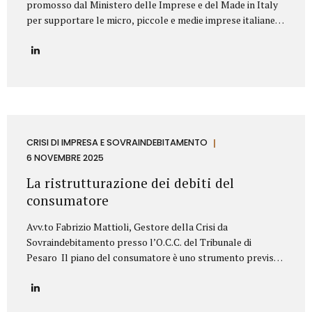
promosso dal Ministero delle Imprese e del Made in Italy
per supportare le micro, piccole e medie imprese italiane
nella valorizzazione dei propri titoli di proprietà
industriale. Contributo Disponibile Fino a 140.000€ Il bando
copre l’80% delle spese ammissibili attraverso un
finanziamento agevolato a tasso zero, con rimborso in 7
anni (di cui 2 di preammortamento). Il programma è gestito
da Invitalia e mira a sostenere le imprese nell’acquisizione
di servizi specialistici per trasformare brevetti, marchi e
design in veri asset strategici per la crescita aziendale.
CRISI DI IMPRESA E SOVRAINDEBITAMENTO
Cosa Finanzia il Bando Il bando Brevetti+ 2025...
6 NOVEMBRE 2025
La ristrutturazione dei debiti del
consumatore
Avv.to Fabrizio Mattioli, Gestore della Crisi da
Sovraindebitamento presso l’O.C.C. del Tribunale di
Pesaro Il piano del consumatore è uno strumento previsto
dal Codice della crisi d’impresa e dell’insolvenza (D.Lgs.
14/2019) che consente alle persone fisiche, sovraindebitate
a causa di esigenze personali o familiari, di proporre al