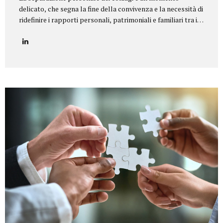
delicato, che segna la fine della convivenza e la necessità di
ridefinire i rapporti personali, patrimoniali e familiari tra i
coniugi.Il nostro studio legale offre un servizio di
assistenza completa e personalizzata in tutte le tipologie
di separazione, garantendo equilibrio, riservatezza e tutela
dei diritti di ciascun coniuge e dei figli. Il nostro servizio
Seguiamo i clienti in ogni fase della procedura, fornendo un
supporto legale e umano per giungere a soluzioni
equilibrate e sostenibili. In particolare, ci occupiamo di:
Consulenza preliminare per comprendere la situazione
familiare e individuare la procedura più adatta...