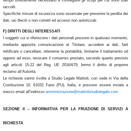
tempo strettamente necessario a conseguire gli scopi per cui sono stati
raccolti.
Specifiche misure di sicurezza sono osservate per prevenire la perdita dei
dati, usi illeciti o non corretti ed accessi non autorizzati.
F) DIRITTI DEGLI INTERESSATI
I soggetti cui si riferiscono i dati personali possono in qualsiasi momento,
mediante apposita comunicazione al Titolare, accedere ai dati, farli
rettificare o cancellare, ottenerne la portabilità, limitarne il trattamento od
opporsi ad esso, revocare il consenso prestato, secondo quanto previsto
agli articoli 15-22 del Reg. UE 2016/679, fermo il diritto di proporre
reclamo all’Autorità.
Le richieste vanno rivolte a
Studio Legale Mattioli, con sede in Via della
Costituzione 10, 61032 Fano (PU), Italia
, e possono essere inviate a
mezzo email all’indirizzo
amministrazione@mattiolistudiolegale.com
SEZIONE II – INFORMATIVA PER LA FRUIZIONE DI SERVIZI A
RICHIESTA