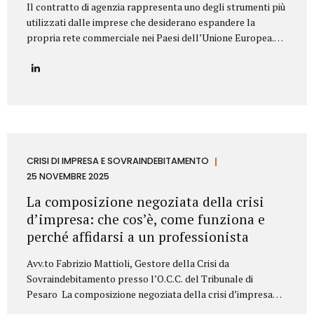
Il contratto di agenzia rappresenta uno degli strumenti più
utilizzati dalle imprese che desiderano espandere la
propria rete commerciale nei Paesi dell’Unione Europea.
Nonostante la disciplina armonizzata a livello europeo,
ogni Stato membro presenta peculiarità normative e prassi
differenti: per questo motivo è fondamentale strutturare il
contratto con attenzione, al fine di prevenire contenziosi,
garantire certezza giuridica ed evitare rischi economici. Lo
Studio Legale Mattioli assiste aziende italiane ed estere
nella predisposizione e negoziazione di contratti di agenzia
conformi alla normativa UE e al diritto locale applicabile.
CRISI DI IMPRESA E SOVRAINDEBITAMENTO
Gli elementi essenziali del contratto di agenzia Quando si
25 NOVEMBRE 2025
redige un contratto di agenzia...
La composizione negoziata della crisi
d’impresa: che cos’è, come funziona e
perché affidarsi a un professionista
Avv.to Fabrizio Mattioli, Gestore della Crisi da
Sovraindebitamento presso l’O.C.C. del Tribunale di
Pesaro La composizione negoziata della crisi d’impresa
rappresenta uno degli strumenti più innovativi introdotti