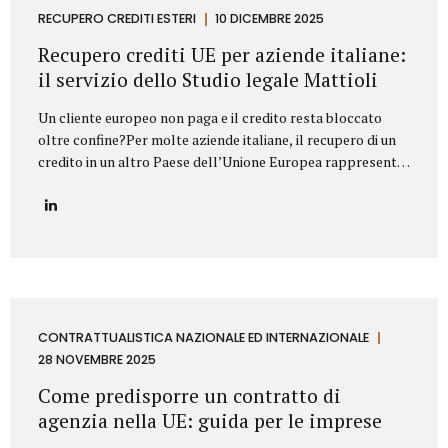
proprietà industriale: dalla registrazione dei marchi e
RECUPERO CREDITI ESTERI
10 DICEMBRE 2025
brevetti alla valutazione della loro utilizzabilità sul
Recupero crediti UE per aziende italiane:
mercato, fino alla difesa in giudizio contro...
il servizio dello Studio legale Mattioli
Un cliente europeo non paga e il credito resta bloccato
oltre confine?Per molte aziende italiane, il recupero di un
credito in un altro Paese dell’Unione Europea rappresenta
una delle principali criticità nei rapporti commerciali
internazionali. Differenze normative, lingua, foro
competente e costi legali possono rendere complesso
trasformare un credito certo in liquidità. In questo
contesto, lo Studio legale Mattioli offre un servizio
strutturato di recupero crediti UE per aziende italiane,
progettato per intervenire in modo rapido, efficace e
conforme al diritto europeo. Assistenza legale nel
CONTRATTUALISTICA NAZIONALE ED INTERNAZIONALE
recupero crediti in ambito UE Lo Studio legale Mattioli
28 NOVEMBRE 2025
assiste imprese italiane nel recupero del credito...
Come predisporre un contratto di
agenzia nella UE: guida per le imprese