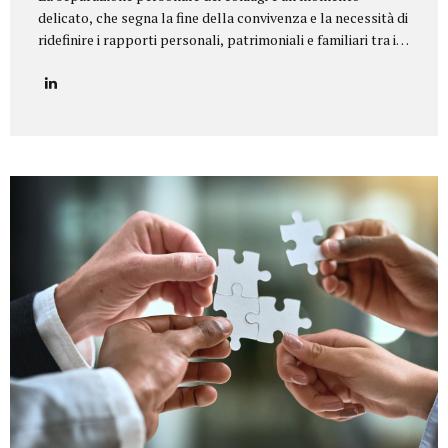
delicato, che segna la fine della convivenza e la necessità di
ridefinire i rapporti personali, patrimoniali e familiari tra i
coniugi.Il nostro studio legale offre un servizio di
assistenza completa e personalizzata in tutte le tipologie
di separazione, garantendo equilibrio, riservatezza e tutela
dei diritti di ciascun coniuge e dei figli. Il nostro servizio
Seguiamo i clienti in ogni fase della procedura, fornendo un
supporto legale e umano per giungere a soluzioni
equilibrate e sostenibili. In particolare, ci occupiamo di:
Consulenza preliminare per comprendere la situazione
familiare e individuare la procedura più adatta...