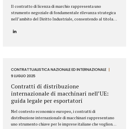
Il contratto di licenza di marchio rappresenta uno
strumento negoziale di fondamentale rilevanza strategica
nell’ambito del Diritto Industriale, consentendo al titolare
(Licenziante) di massimizzare lo sfruttamento economico
del proprio asset immateriale, concedendone l’uso a terzi
(Licenziatario), senza peraltro dismetterne la titolarità. La
redazione di tale accordo richiede una profonda
conoscenza della normativa codicistica (segnatamente,
l’art. 23 del Codice della Proprietà Industriale – D.Lgs.
30/2005 e ss.mm.ii.) e una meticolosa attenzione nella
definizione delle clausole che ne delineano l’ambito di
CONTRATTUALISTICA NAZIONALE ED INTERNAZIONALE
applicazione e l’assetto sinallagmatico. Le Clausole
9 LUGLIO 2025
Cardine di un Contratto di Licenza di Marchio Un contratto
Contratti di distribuzione
di licensing robusto e bilanciato deve...
internazionale di macchinari nell’UE:
guida legale per esportatori
Nel contesto economico europeo, i contratti di
distribuzione internazionale di macchinari rappresentano
uno strumento chiave per le imprese italiane che vogliono