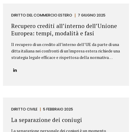
segnaliamo di seguito le clausole che non dovrebbero mai
mancare in un contratto di fornitura arredi in ambito
Contract. Oggetto del contratto: chiarezza e dettaglio
DIRITTO DEL COMMERCIO ESTERO
7 GIUGNO 2025
tecnico L’oggetto della fornitura va descritto in modo
Recupero crediti all’interno dell’Unione
preciso e puntuale....
Europea: tempi, modalità e fasi
Il recupero di un credito all’interno dell’UE da parte di una
ditta italiana nei confronti di un’impresa estera richiede una
strategia legale efficace e rispettosa della normativa
europea e nazionale. Lo Studio legale Mattioli offre
assistenza completa per tutelare i diritti delle imprese
italiane nel contesto europeo. L’attività di recupero del
credito si articola in tre fasi. Vediamo quali. Fasi del
recupero crediti all’interno dell’UE Fase stragiudizialeIl
primo passo consiste nell’invio di un sollecito formale di
pagamento (diffida) con indicazione dell’importo dovuto,
degli interessi maturati e dell’intenzione di agire
DIRITTO CIVILE
5 FEBBRAIO 2025
giudizialmente in caso di mancato pagamento.Questa fase,
La separazione dei coniugi
spesso risolutiva, mira a evitare...
La separazione personale dei coniugi è un momento