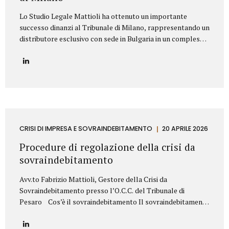
Lo Studio Legale Mattioli ha ottenuto un importante
successo dinanzi al Tribunale di Milano, rappresentando un
distributore esclusivo con sede in Bulgaria in un complesso
contenzioso promosso contro una primaria azienda
italiana operante nel settore dei prodotti cosmetici. La
controversia riguardava la risoluzione di un contratto di
distribuzione esclusiva relativo alla commercializzazione di
prodotti cosmetici in Bulgaria. Il produttore italiano
sosteneva che il distributore avesse violato il contratto
vendendo i prodotti al di fuori del territorio assegnato e,
sulla base di tale contestazione, aveva dichiarato la
CRISI DI IMPRESA E SOVRAINDEBITAMENTO
20 APRILE 2026
risoluzione per inadempimento. Lo Studio Legale Mattioli
Procedure di regolazione della crisi da
ha difeso il distributore dimostrando che le vendite...
sovraindebitamento
Avv.to Fabrizio Mattioli, Gestore della Crisi da
Sovraindebitamento presso l’O.C.C. del Tribunale di
Pesaro Cos’è il sovraindebitamento Il sovraindebitamento
rappresenta una condizione sempre più diffusa, che
riguarda soggetti – privati o piccoli operatori economici –