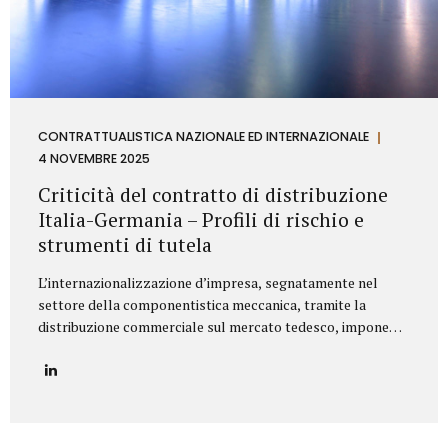
CONTRATTUALISTICA NAZIONALE ED INTERNAZIONALE
4 NOVEMBRE 2025
Criticità del contratto di distribuzione
Italia-Germania – Profili di rischio e
strumenti di tutela
L’internazionalizzazione d’impresa, segnatamente nel
settore della componentistica meccanica, tramite la
distribuzione commerciale sul mercato tedesco, impone
all’azienda italiana un’attenta valutazione dei profili di
rischio derivanti dall’ordinamento giuridico della
Repubblica Federale di Germania. Il punctum dolens per il
Fornitore (Azienda italiana) risiede nella potenziale
applicazione, in via analogica, delle disposizioni relative