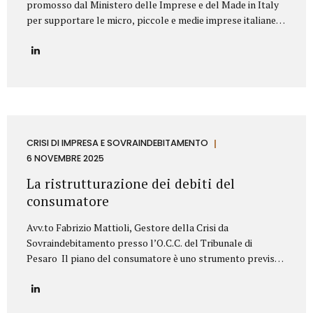
promosso dal Ministero delle Imprese e del Made in Italy
per supportare le micro, piccole e medie imprese italiane
nella valorizzazione dei propri titoli di proprietà
industriale. Contributo Disponibile Fino a 140.000€ Il bando
copre l’80% delle spese ammissibili attraverso un
finanziamento agevolato a tasso zero, con rimborso in 7
anni (di cui 2 di preammortamento). Il programma è gestito
da Invitalia e mira a sostenere le imprese nell’acquisizione
di servizi specialistici per trasformare brevetti, marchi e
design in veri asset strategici per la crescita aziendale.
CRISI DI IMPRESA E SOVRAINDEBITAMENTO
Cosa Finanzia il Bando Il bando Brevetti+ 2025...
6 NOVEMBRE 2025
La ristrutturazione dei debiti del
consumatore
Avv.to Fabrizio Mattioli, Gestore della Crisi da
Sovraindebitamento presso l’O.C.C. del Tribunale di
Pesaro Il piano del consumatore è uno strumento previsto
dal Codice della crisi d’impresa e dell’insolvenza (D.Lgs.
14/2019) che consente alle persone fisiche, sovraindebitate
a causa di esigenze personali o familiari, di proporre al