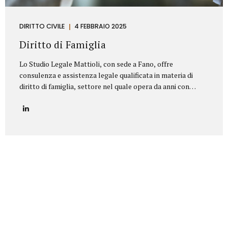
DIRITTO CIVILE
4 FEBBRAIO 2025
Diritto di Famiglia
Lo Studio Legale Mattioli, con sede a Fano, offre
consulenza e assistenza legale qualificata in materia di
diritto di famiglia, settore nel quale opera da anni con
serietà, competenza e riservatezza. Grazie a un’esperienza
consolidata, lo Studio affronta con professionalità tutte le
problematiche legate ai rapporti familiari e patrimoniali,
fornendo un’assistenza personalizzata anche nelle
situazioni più delicate o conflittuali. Rappresenta un punto
di riferimento per chi è alla ricerca di un avvocato divorzista
a Fano o di una consulenza specialistica in diritto di
famiglia. Principali aree di intervento: Separazioni
personali (consensuali e giudiziali):Assistenza legale nelle
pratiche di separazione legale a Fano,...