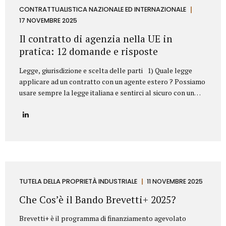
aziendale. Esempi frequenti di concorrenza sleale e come li
CONTRATTUALISTICA NAZIONALE ED INTERNAZIONALE
abbiamo risolti 1. Sottrazione di clientela mediante ex
17 NOVEMBRE 2025
dipendente Il casoUn ex responsabile commerciale, subito
Il contratto di agenzia nella UE in
dopo l’uscita dall’azienda,...
pratica: 12 domande e risposte
Legge, giurisdizione e scelta delle parti 1) Quale legge
applicare ad un contratto con un agente estero ? Possiamo
usare sempre la legge italiana e sentirci al sicuro con un
agente in Germania o in Svezia? Sì, dovete scegliere la
legge italiana, ma non basta. La scelta della legge è il
vostro punto di partenza, fondamentale per operare con
uno strumento legale che conoscete (il nostro Codice Civile
e gli A.E.C.). Il problema? La legge scelta non è una barriera
totale. L’Unione Europea stabilisce che alcune norme
protettive del Paese in cui l’agente lavora (quelle su
preavviso e indennità di...
TUTELA DELLA PROPRIETÀ INDUSTRIALE
11 NOVEMBRE 2025
Che Cos’è il Bando Brevetti+ 2025?
Brevetti+ è il programma di finanziamento agevolato