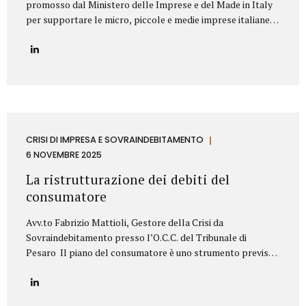
promosso dal Ministero delle Imprese e del Made in Italy
per supportare le micro, piccole e medie imprese italiane
nella valorizzazione dei propri titoli di proprietà
industriale. Contributo Disponibile Fino a 140.000€ Il bando
copre l’80% delle spese ammissibili attraverso un
finanziamento agevolato a tasso zero, con rimborso in 7
anni (di cui 2 di preammortamento). Il programma è gestito
da Invitalia e mira a sostenere le imprese nell’acquisizione
di servizi specialistici per trasformare brevetti, marchi e
design in veri asset strategici per la crescita aziendale.
CRISI DI IMPRESA E SOVRAINDEBITAMENTO
Cosa Finanzia il Bando Il bando Brevetti+ 2025...
6 NOVEMBRE 2025
La ristrutturazione dei debiti del
consumatore
Avv.to Fabrizio Mattioli, Gestore della Crisi da
Sovraindebitamento presso l’O.C.C. del Tribunale di
Pesaro Il piano del consumatore è uno strumento previsto
dal Codice della crisi d’impresa e dell’insolvenza (D.Lgs.
14/2019) che consente alle persone fisiche, sovraindebitate
a causa di esigenze personali o familiari, di proporre al