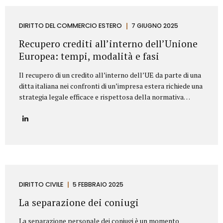
segnaliamo di seguito le clausole che non dovrebbero mai
mancare in un contratto di fornitura arredi in ambito
Contract. Oggetto del contratto: chiarezza e dettaglio
DIRITTO DEL COMMERCIO ESTERO
7 GIUGNO 2025
tecnico L’oggetto della fornitura va descritto in modo
Recupero crediti all’interno dell’Unione
preciso e puntuale....
Europea: tempi, modalità e fasi
Il recupero di un credito all’interno dell’UE da parte di una
ditta italiana nei confronti di un’impresa estera richiede una
strategia legale efficace e rispettosa della normativa
europea e nazionale. Lo Studio legale Mattioli offre
assistenza completa per tutelare i diritti delle imprese
italiane nel contesto europeo. L’attività di recupero del
credito si articola in tre fasi. Vediamo quali. Fasi del
recupero crediti all’interno dell’UE Fase stragiudizialeIl
primo passo consiste nell’invio di un sollecito formale di
pagamento (diffida) con indicazione dell’importo dovuto,
degli interessi maturati e dell’intenzione di agire
DIRITTO CIVILE
5 FEBBRAIO 2025
giudizialmente in caso di mancato pagamento.Questa fase,
La separazione dei coniugi
spesso risolutiva, mira a evitare...
La separazione personale dei coniugi è un momento