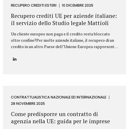
proprietà industriale: dalla registrazione dei marchi e
RECUPERO CREDITI ESTERI
10 DICEMBRE 2025
brevetti alla valutazione della loro utilizzabilità sul
Recupero crediti UE per aziende italiane:
mercato, fino alla difesa in giudizio contro...
il servizio dello Studio legale Mattioli
Un cliente europeo non paga e il credito resta bloccato
oltre confine?Per molte aziende italiane, il recupero di un
credito in un altro Paese dell’Unione Europea rappresenta
una delle principali criticità nei rapporti commerciali
internazionali. Differenze normative, lingua, foro
competente e costi legali possono rendere complesso
trasformare un credito certo in liquidità. In questo
contesto, lo Studio legale Mattioli offre un servizio
strutturato di recupero crediti UE per aziende italiane,
progettato per intervenire in modo rapido, efficace e
conforme al diritto europeo. Assistenza legale nel
CONTRATTUALISTICA NAZIONALE ED INTERNAZIONALE
recupero crediti in ambito UE Lo Studio legale Mattioli
28 NOVEMBRE 2025
assiste imprese italiane nel recupero del credito...
Come predisporre un contratto di
agenzia nella UE: guida per le imprese