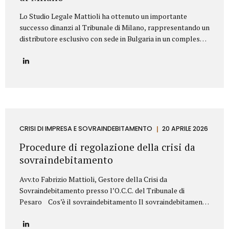
Lo Studio Legale Mattioli ha ottenuto un importante
successo dinanzi al Tribunale di Milano, rappresentando un
distributore esclusivo con sede in Bulgaria in un complesso
contenzioso promosso contro una primaria azienda
italiana operante nel settore dei prodotti cosmetici. La
controversia riguardava la risoluzione di un contratto di
distribuzione esclusiva relativo alla commercializzazione di
prodotti cosmetici in Bulgaria. Il produttore italiano
sosteneva che il distributore avesse violato il contratto
vendendo i prodotti al di fuori del territorio assegnato e,
sulla base di tale contestazione, aveva dichiarato la
CRISI DI IMPRESA E SOVRAINDEBITAMENTO
20 APRILE 2026
risoluzione per inadempimento. Lo Studio Legale Mattioli
Procedure di regolazione della crisi da
ha difeso il distributore dimostrando che le vendite...
sovraindebitamento
Avv.to Fabrizio Mattioli, Gestore della Crisi da
Sovraindebitamento presso l’O.C.C. del Tribunale di
Pesaro Cos’è il sovraindebitamento Il sovraindebitamento
rappresenta una condizione sempre più diffusa, che
riguarda soggetti – privati o piccoli operatori economici –