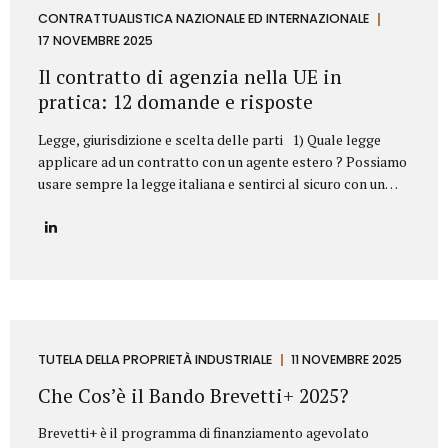
aziendale. Esempi frequenti di concorrenza sleale e come li
CONTRATTUALISTICA NAZIONALE ED INTERNAZIONALE
abbiamo risolti 1. Sottrazione di clientela mediante ex
17 NOVEMBRE 2025
dipendente Il casoUn ex responsabile commerciale, subito
Il contratto di agenzia nella UE in
dopo l’uscita dall’azienda,...
pratica: 12 domande e risposte
Legge, giurisdizione e scelta delle parti 1) Quale legge
applicare ad un contratto con un agente estero ? Possiamo
usare sempre la legge italiana e sentirci al sicuro con un
agente in Germania o in Svezia? Sì, dovete scegliere la
legge italiana, ma non basta. La scelta della legge è il
vostro punto di partenza, fondamentale per operare con
uno strumento legale che conoscete (il nostro Codice Civile
e gli A.E.C.). Il problema? La legge scelta non è una barriera
totale. L’Unione Europea stabilisce che alcune norme
protettive del Paese in cui l’agente lavora (quelle su
preavviso e indennità di...
TUTELA DELLA PROPRIETÀ INDUSTRIALE
11 NOVEMBRE 2025
Che Cos’è il Bando Brevetti+ 2025?
Brevetti+ è il programma di finanziamento agevolato