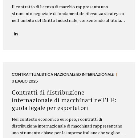
Il contratto di licenza di marchio rappresenta uno
strumento negoziale di fondamentale rilevanza strategica
nell’ambito del Diritto Industriale, consentendo al titolare
(Licenziante) di massimizzare lo sfruttamento economico
del proprio asset immateriale, concedendone l’uso a terzi
(Licenziatario), senza peraltro dismetterne la titolarità. La
redazione di tale accordo richiede una profonda
conoscenza della normativa codicistica (segnatamente,
l’art. 23 del Codice della Proprietà Industriale – D.Lgs.
30/2005 e ss.mm.ii.) e una meticolosa attenzione nella
definizione delle clausole che ne delineano l’ambito di
CONTRATTUALISTICA NAZIONALE ED INTERNAZIONALE
applicazione e l’assetto sinallagmatico. Le Clausole
9 LUGLIO 2025
Cardine di un Contratto di Licenza di Marchio Un contratto
Contratti di distribuzione
di licensing robusto e bilanciato deve...
internazionale di macchinari nell’UE:
guida legale per esportatori
Nel contesto economico europeo, i contratti di
distribuzione internazionale di macchinari rappresentano
uno strumento chiave per le imprese italiane che vogliono