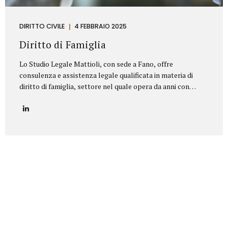
DIRITTO CIVILE
4 FEBBRAIO 2025
Diritto di Famiglia
Lo Studio Legale Mattioli, con sede a Fano, offre
consulenza e assistenza legale qualificata in materia di
diritto di famiglia, settore nel quale opera da anni con
serietà, competenza e riservatezza. Grazie a un’esperienza
consolidata, lo Studio affronta con professionalità tutte le
problematiche legate ai rapporti familiari e patrimoniali,
fornendo un’assistenza personalizzata anche nelle
situazioni più delicate o conflittuali. Rappresenta un punto
di riferimento per chi è alla ricerca di un avvocato divorzista
a Fano o di una consulenza specialistica in diritto di
famiglia. Principali aree di intervento: Separazioni
personali (consensuali e giudiziali):Assistenza legale nelle
pratiche di separazione legale a Fano,...