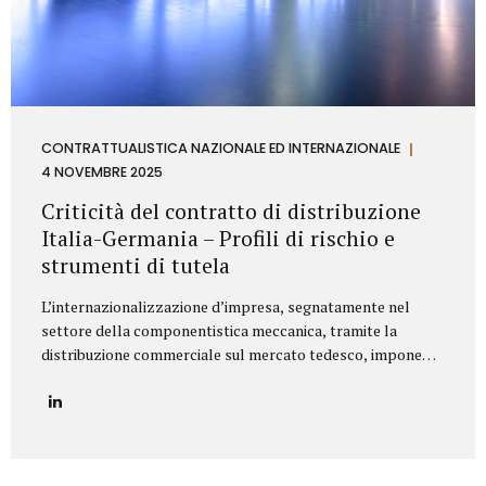
CONTRATTUALISTICA NAZIONALE ED INTERNAZIONALE
4 NOVEMBRE 2025
Criticità del contratto di distribuzione
Italia-Germania – Profili di rischio e
strumenti di tutela
L’internazionalizzazione d’impresa, segnatamente nel
settore della componentistica meccanica, tramite la
distribuzione commerciale sul mercato tedesco, impone
all’azienda italiana un’attenta valutazione dei profili di
rischio derivanti dall’ordinamento giuridico della
Repubblica Federale di Germania. Il punctum dolens per il
Fornitore (Azienda italiana) risiede nella potenziale
applicazione, in via analogica, delle disposizioni relative