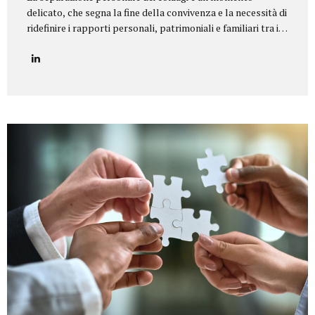
delicato, che segna la fine della convivenza e la necessità di
ridefinire i rapporti personali, patrimoniali e familiari tra i
coniugi.Il nostro studio legale offre un servizio di
assistenza completa e personalizzata in tutte le tipologie
di separazione, garantendo equilibrio, riservatezza e tutela
dei diritti di ciascun coniuge e dei figli. Il nostro servizio
Seguiamo i clienti in ogni fase della procedura, fornendo un
supporto legale e umano per giungere a soluzioni
equilibrate e sostenibili. In particolare, ci occupiamo di:
Consulenza preliminare per comprendere la situazione
familiare e individuare la procedura più adatta...