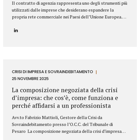
Il contratto di agenzia rappresenta uno degli strumenti più
utilizzati dalle imprese che desiderano espandere la
propria rete commerciale nei Paesi dell’Unione Europea.
Nonostante la disciplina armonizzata a livello europeo,
ogni Stato membro presenta peculiarità normative e prassi
differenti: per questo motivo è fondamentale strutturare il
contratto con attenzione, al fine di prevenire contenziosi,
garantire certezza giuridica ed evitare rischi economici. Lo
Studio Legale Mattioli assiste aziende italiane ed estere
nella predisposizione e negoziazione di contratti di agenzia
conformi alla normativa UE e al diritto locale applicabile.
CRISI DI IMPRESA E SOVRAINDEBITAMENTO
Gli elementi essenziali del contratto di agenzia Quando si
25 NOVEMBRE 2025
redige un contratto di agenzia...
La composizione negoziata della crisi
d’impresa: che cos’è, come funziona e
perché affidarsi a un professionista
Avv.to Fabrizio Mattioli, Gestore della Crisi da
Sovraindebitamento presso l’O.C.C. del Tribunale di
Pesaro La composizione negoziata della crisi d’impresa
rappresenta uno degli strumenti più innovativi introdotti