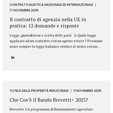
aziendale. Esempi frequenti di concorrenza sleale e come li
CONTRATTUALISTICA NAZIONALE ED INTERNAZIONALE
abbiamo risolti 1. Sottrazione di clientela mediante ex
17 NOVEMBRE 2025
dipendente Il casoUn ex responsabile commerciale, subito
Il contratto di agenzia nella UE in
dopo l’uscita dall’azienda,...
pratica: 12 domande e risposte
Legge, giurisdizione e scelta delle parti 1) Quale legge
applicare ad un contratto con un agente estero ? Possiamo
usare sempre la legge italiana e sentirci al sicuro con un
agente in Germania o in Svezia? Sì, dovete scegliere la
legge italiana, ma non basta. La scelta della legge è il
vostro punto di partenza, fondamentale per operare con
uno strumento legale che conoscete (il nostro Codice Civile
e gli A.E.C.). Il problema? La legge scelta non è una barriera
totale. L’Unione Europea stabilisce che alcune norme
protettive del Paese in cui l’agente lavora (quelle su
preavviso e indennità di...
TUTELA DELLA PROPRIETÀ INDUSTRIALE
11 NOVEMBRE 2025
Che Cos’è il Bando Brevetti+ 2025?
Brevetti+ è il programma di finanziamento agevolato