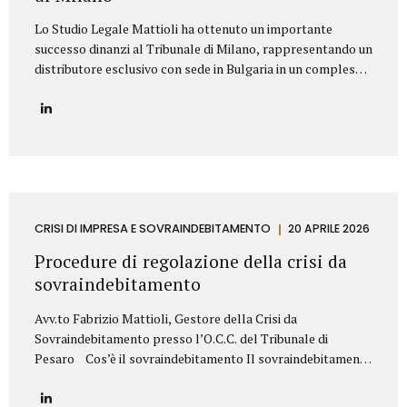
Lo Studio Legale Mattioli ha ottenuto un importante
successo dinanzi al Tribunale di Milano, rappresentando un
distributore esclusivo con sede in Bulgaria in un complesso
contenzioso promosso contro una primaria azienda
italiana operante nel settore dei prodotti cosmetici. La
controversia riguardava la risoluzione di un contratto di
distribuzione esclusiva relativo alla commercializzazione di
prodotti cosmetici in Bulgaria. Il produttore italiano
sosteneva che il distributore avesse violato il contratto
vendendo i prodotti al di fuori del territorio assegnato e,
sulla base di tale contestazione, aveva dichiarato la
CRISI DI IMPRESA E SOVRAINDEBITAMENTO
20 APRILE 2026
risoluzione per inadempimento. Lo Studio Legale Mattioli
Procedure di regolazione della crisi da
ha difeso il distributore dimostrando che le vendite...
sovraindebitamento
Avv.to Fabrizio Mattioli, Gestore della Crisi da
Sovraindebitamento presso l’O.C.C. del Tribunale di
Pesaro Cos’è il sovraindebitamento Il sovraindebitamento
rappresenta una condizione sempre più diffusa, che
riguarda soggetti – privati o piccoli operatori economici –