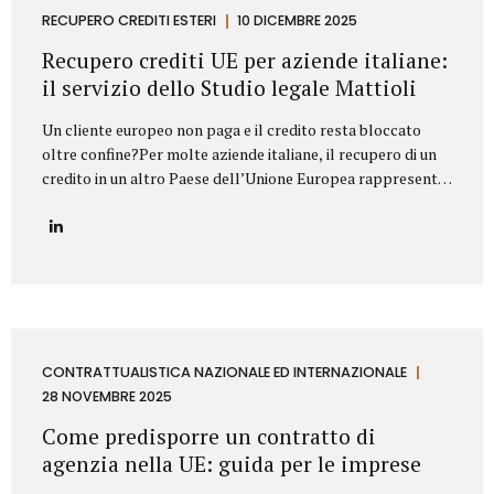
proprietà industriale: dalla registrazione dei marchi e
RECUPERO CREDITI ESTERI
10 DICEMBRE 2025
brevetti alla valutazione della loro utilizzabilità sul
Recupero crediti UE per aziende italiane:
mercato, fino alla difesa in giudizio contro...
il servizio dello Studio legale Mattioli
Un cliente europeo non paga e il credito resta bloccato
oltre confine?Per molte aziende italiane, il recupero di un
credito in un altro Paese dell’Unione Europea rappresenta
una delle principali criticità nei rapporti commerciali
internazionali. Differenze normative, lingua, foro
competente e costi legali possono rendere complesso
trasformare un credito certo in liquidità. In questo
contesto, lo Studio legale Mattioli offre un servizio
strutturato di recupero crediti UE per aziende italiane,
progettato per intervenire in modo rapido, efficace e
conforme al diritto europeo. Assistenza legale nel
CONTRATTUALISTICA NAZIONALE ED INTERNAZIONALE
recupero crediti in ambito UE Lo Studio legale Mattioli
28 NOVEMBRE 2025
assiste imprese italiane nel recupero del credito...
Come predisporre un contratto di
agenzia nella UE: guida per le imprese