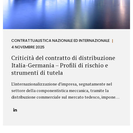
CONTRATTUALISTICA NAZIONALE ED INTERNAZIONALE
4 NOVEMBRE 2025
Criticità del contratto di distribuzione
Italia-Germania – Profili di rischio e
strumenti di tutela
L’internazionalizzazione d’impresa, segnatamente nel
settore della componentistica meccanica, tramite la
distribuzione commerciale sul mercato tedesco, impone
all’azienda italiana un’attenta valutazione dei profili di
rischio derivanti dall’ordinamento giuridico della
Repubblica Federale di Germania. Il punctum dolens per il
Fornitore (Azienda italiana) risiede nella potenziale
applicazione, in via analogica, delle disposizioni relative