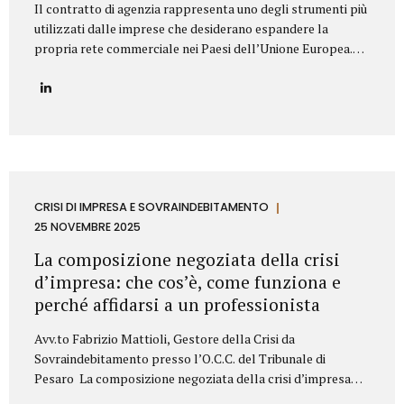
Il contratto di agenzia rappresenta uno degli strumenti più
utilizzati dalle imprese che desiderano espandere la
propria rete commerciale nei Paesi dell’Unione Europea.
Nonostante la disciplina armonizzata a livello europeo,
ogni Stato membro presenta peculiarità normative e prassi
differenti: per questo motivo è fondamentale strutturare il
contratto con attenzione, al fine di prevenire contenziosi,
garantire certezza giuridica ed evitare rischi economici. Lo
Studio Legale Mattioli assiste aziende italiane ed estere
nella predisposizione e negoziazione di contratti di agenzia
conformi alla normativa UE e al diritto locale applicabile.
CRISI DI IMPRESA E SOVRAINDEBITAMENTO
Gli elementi essenziali del contratto di agenzia Quando si
25 NOVEMBRE 2025
redige un contratto di agenzia...
La composizione negoziata della crisi
d’impresa: che cos’è, come funziona e
perché affidarsi a un professionista
Avv.to Fabrizio Mattioli, Gestore della Crisi da
Sovraindebitamento presso l’O.C.C. del Tribunale di
Pesaro La composizione negoziata della crisi d’impresa
rappresenta uno degli strumenti più innovativi introdotti