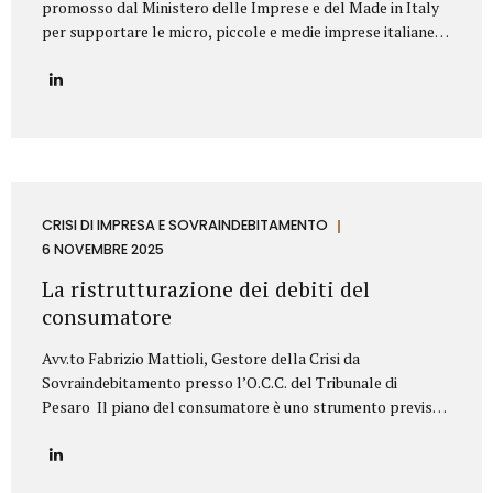
promosso dal Ministero delle Imprese e del Made in Italy
per supportare le micro, piccole e medie imprese italiane
nella valorizzazione dei propri titoli di proprietà
industriale. Contributo Disponibile Fino a 140.000€ Il bando
copre l’80% delle spese ammissibili attraverso un
finanziamento agevolato a tasso zero, con rimborso in 7
anni (di cui 2 di preammortamento). Il programma è gestito
da Invitalia e mira a sostenere le imprese nell’acquisizione
di servizi specialistici per trasformare brevetti, marchi e
design in veri asset strategici per la crescita aziendale.
CRISI DI IMPRESA E SOVRAINDEBITAMENTO
Cosa Finanzia il Bando Il bando Brevetti+ 2025...
6 NOVEMBRE 2025
La ristrutturazione dei debiti del
consumatore
Avv.to Fabrizio Mattioli, Gestore della Crisi da
Sovraindebitamento presso l’O.C.C. del Tribunale di
Pesaro Il piano del consumatore è uno strumento previsto
dal Codice della crisi d’impresa e dell’insolvenza (D.Lgs.
14/2019) che consente alle persone fisiche, sovraindebitate
a causa di esigenze personali o familiari, di proporre al