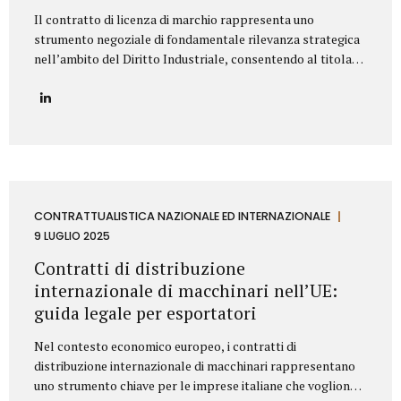
Il contratto di licenza di marchio rappresenta uno
strumento negoziale di fondamentale rilevanza strategica
nell’ambito del Diritto Industriale, consentendo al titolare
(Licenziante) di massimizzare lo sfruttamento economico
del proprio asset immateriale, concedendone l’uso a terzi
(Licenziatario), senza peraltro dismetterne la titolarità. La
redazione di tale accordo richiede una profonda
conoscenza della normativa codicistica (segnatamente,
l’art. 23 del Codice della Proprietà Industriale – D.Lgs.
30/2005 e ss.mm.ii.) e una meticolosa attenzione nella
definizione delle clausole che ne delineano l’ambito di
CONTRATTUALISTICA NAZIONALE ED INTERNAZIONALE
applicazione e l’assetto sinallagmatico. Le Clausole
9 LUGLIO 2025
Cardine di un Contratto di Licenza di Marchio Un contratto
Contratti di distribuzione
di licensing robusto e bilanciato deve...
internazionale di macchinari nell’UE:
guida legale per esportatori
Nel contesto economico europeo, i contratti di
distribuzione internazionale di macchinari rappresentano
uno strumento chiave per le imprese italiane che vogliono