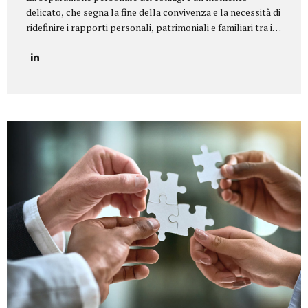
delicato, che segna la fine della convivenza e la necessità di
ridefinire i rapporti personali, patrimoniali e familiari tra i
coniugi.Il nostro studio legale offre un servizio di
assistenza completa e personalizzata in tutte le tipologie
di separazione, garantendo equilibrio, riservatezza e tutela
dei diritti di ciascun coniuge e dei figli. Il nostro servizio
Seguiamo i clienti in ogni fase della procedura, fornendo un
supporto legale e umano per giungere a soluzioni
equilibrate e sostenibili. In particolare, ci occupiamo di:
Consulenza preliminare per comprendere la situazione
familiare e individuare la procedura più adatta...