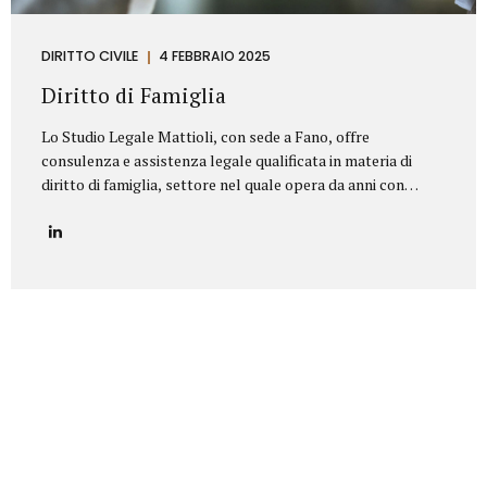
DIRITTO CIVILE
4 FEBBRAIO 2025
Diritto di Famiglia
Lo Studio Legale Mattioli, con sede a Fano, offre
consulenza e assistenza legale qualificata in materia di
diritto di famiglia, settore nel quale opera da anni con
serietà, competenza e riservatezza. Grazie a un’esperienza
consolidata, lo Studio affronta con professionalità tutte le
problematiche legate ai rapporti familiari e patrimoniali,
fornendo un’assistenza personalizzata anche nelle
situazioni più delicate o conflittuali. Rappresenta un punto
di riferimento per chi è alla ricerca di un avvocato divorzista
a Fano o di una consulenza specialistica in diritto di
famiglia. Principali aree di intervento: Separazioni
personali (consensuali e giudiziali):Assistenza legale nelle
pratiche di separazione legale a Fano,...