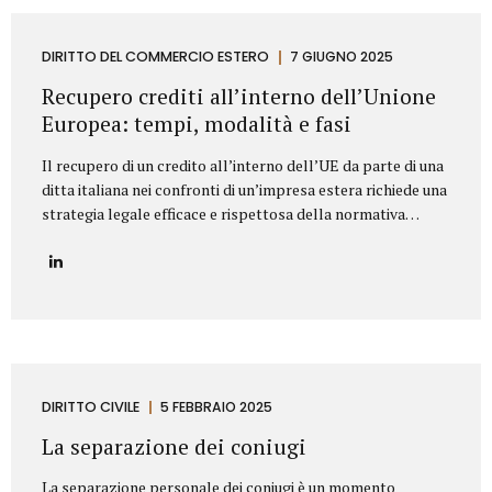
segnaliamo di seguito le clausole che non dovrebbero mai
mancare in un contratto di fornitura arredi in ambito
Contract. Oggetto del contratto: chiarezza e dettaglio
DIRITTO DEL COMMERCIO ESTERO
7 GIUGNO 2025
tecnico L’oggetto della fornitura va descritto in modo
Recupero crediti all’interno dell’Unione
preciso e puntuale....
Europea: tempi, modalità e fasi
Il recupero di un credito all’interno dell’UE da parte di una
ditta italiana nei confronti di un’impresa estera richiede una
strategia legale efficace e rispettosa della normativa
europea e nazionale. Lo Studio legale Mattioli offre
assistenza completa per tutelare i diritti delle imprese
italiane nel contesto europeo. L’attività di recupero del
credito si articola in tre fasi. Vediamo quali. Fasi del
recupero crediti all’interno dell’UE Fase stragiudizialeIl
primo passo consiste nell’invio di un sollecito formale di
pagamento (diffida) con indicazione dell’importo dovuto,
degli interessi maturati e dell’intenzione di agire
DIRITTO CIVILE
5 FEBBRAIO 2025
giudizialmente in caso di mancato pagamento.Questa fase,
La separazione dei coniugi
spesso risolutiva, mira a evitare...
La separazione personale dei coniugi è un momento