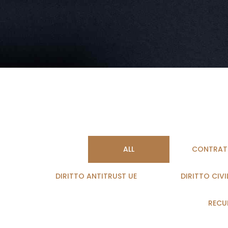
ALL
CONTRATT
DIRITTO ANTITRUST UE
DIRITTO CIVI
RECUP