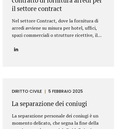
contratto di fornitura arredi per
che ne delineano l’ambito di applicazione e
il settore contract
l’assetto sinallagmatico. Le Clausole
Cardine di un Contratto di Licenza di
Nel settore Contract, dove la fornitura di
Marchio Un contratto di licensing robusto e
arredi avviene su misura per hotel, uffici,
bilanciato deve...
spazi commerciali o strutture ricettive, il
contratto assume un ruolo decisivo per la
buona riuscita del progetto. A differenza
della vendita standard di beni, infatti, qui ci
si confronta con progetti complessi,
scadenze rigide, esigenze di
personalizzazione e installazioni in cantiere.
In qualità di professionisti specializzati
DIRITTO CIVILE
5 FEBBRAIO 2025
nella redazione di contratti commerciali,
segnaliamo di seguito le clausole che non
La separazione dei coniugi
dovrebbero mai mancare in un contratto di
fornitura arredi in ambito Contract.
La separazione personale dei coniugi è un
Oggetto del contratto: chiarezza e dettaglio
momento delicato, che segna la fine della
tecnico L’oggetto della fornitura va