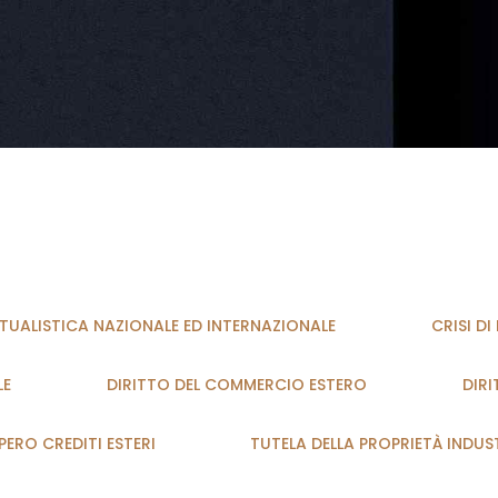
UALISTICA NAZIONALE ED INTERNAZIONALE
CRISI D
LE
DIRITTO DEL COMMERCIO ESTERO
DIRI
ERO CREDITI ESTERI
TUTELA DELLA PROPRIETÀ INDUS