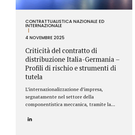
assistenza...
CONTRATTUALISTICA NAZIONALE ED
INTERNAZIONALE
4 NOVEMBRE 2025
Criticità del contratto di
distribuzione Italia-Germania –
Profili di rischio e strumenti di
tutela
L’internazionalizzazione d’impresa,
segnatamente nel settore della
componentistica meccanica, tramite la
distribuzione commerciale sul mercato
tedesco, impone all’azienda italiana
un’attenta valutazione dei profili di rischio
derivanti dall’ordinamento giuridico della