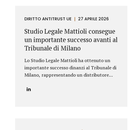
DIRITTO ANTITRUST UE
27 APRILE 2026
Studio Legale Mattioli consegue
un importante successo avanti al
Tribunale di Milano
Lo Studio Legale Mattioli ha ottenuto un
importante successo dinanzi al Tribunale di
Milano, rappresentando un distributore
esclusivo con sede in Bulgaria in un
complesso contenzioso promosso contro
una primaria azienda italiana operante nel
settore dei prodotti cosmetici. La
controversia riguardava la risoluzione di un
contratto di distribuzione esclusiva relativo
alla commercializzazione di prodotti