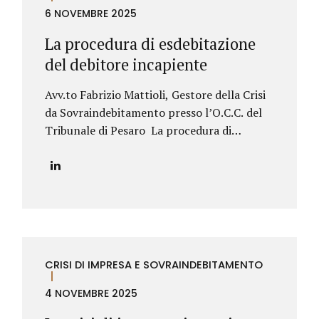
barriera totale. L’Unione Europea stabilisce
6 NOVEMBRE 2025
che alcune norme protettive del Paese in cui
La procedura di esdebitazione
l’agente lavora (quelle su preavviso e
del debitore incapiente
indennità di...
Avv.to Fabrizio Mattioli, Gestore della Crisi
da Sovraindebitamento presso l’O.C.C. del
Tribunale di Pesaro La procedura di
esdebitazione del debitore incapiente
rappresenta uno strumento fondamentale
per chi, dopo aver affrontato gravi difficoltà
economiche, non è in grado di offrire ai
propri creditori alcuna utilità, nemmeno
parziale, nell’ambito di una procedura di
sovraindebitamento.Introdotta dal Codice
CRISI DI IMPRESA E SOVRAINDEBITAMENTO
della crisi d’impresa e dell’insolvenza
(D.Lgs. 14/2019), questa procedura
4 NOVEMBRE 2025
consente al soggetto sovraindebitato di