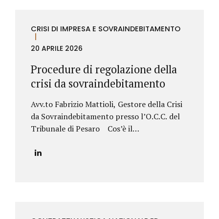
CRISI DI IMPRESA E SOVRAINDEBITAMENTO
20 APRILE 2026
Procedure di regolazione della
crisi da sovraindebitamento
Avv.to Fabrizio Mattioli, Gestore della Crisi
da Sovraindebitamento presso l’O.C.C. del
Tribunale di Pesaro Cos’è il
sovraindebitamento Il sovraindebitamento
rappresenta una condizione sempre più
diffusa, che riguarda soggetti – privati o
piccoli operatori economici – che si trovano
nell’impossibilità di far fronte regolarmente
ai propri debiti. Si tratta di situazioni spesso
generate da eventi imprevisti, come la