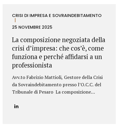
rischio di violazione e nella gestione del
contenzioso per contraffazione o
CRISI DI IMPRESA E SOVRAINDEBITAMENTO
concorrenza sleale. Grazie a un approccio
tecnico-giuridico altamente qualificato, lo
25 NOVEMBRE 2025
Studio supporta i clienti in tutte le fasi della
La composizione negoziata della
protezione della proprietà industriale: dalla
crisi d’impresa: che cos’è, come
registrazione dei marchi e brevetti alla
valutazione della loro utilizzabilità sul
funziona e perché affidarsi a un
mercato, fino alla difesa in giudizio contro...
professionista
Avv.to Fabrizio Mattioli, Gestore della Crisi
da Sovraindebitamento presso l’O.C.C. del
Tribunale di Pesaro La composizione
negoziata della crisi d’impresa rappresenta
uno degli strumenti più innovativi
introdotti dal nuovo Codice della crisi per
prevenire l’insolvenza e favorire il
risanamento aziendale in modo rapido,