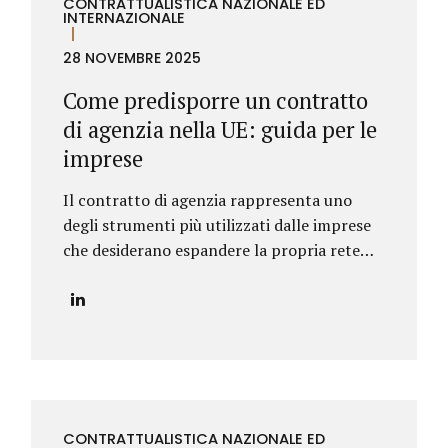
CONTRATTUALISTICA NAZIONALE ED
perdita del lavoro, una crisi dell’attività o
INTERNAZIONALE
un accumulo progressivo di esposizioni
28 NOVEMBRE 2025
finanziarie non più sostenibili. Per
rispondere a queste esigenze, l’ordinamento
Come predisporre un contratto
italiano ha introdotto strumenti specifici,
di agenzia nella UE: guida per le
oggi disciplinati dal Codice della crisi
imprese
d’impresa e dell’insolvenza, che ha
sistematizzato e aggiornato quanto già...
Il contratto di agenzia rappresenta uno
degli strumenti più utilizzati dalle imprese
che desiderano espandere la propria rete
commerciale nei Paesi dell’Unione Europea.
Nonostante la disciplina armonizzata a
livello europeo, ogni Stato membro
presenta peculiarità normative e prassi
differenti: per questo motivo è
fondamentale strutturare il contratto con
attenzione, al fine di prevenire contenziosi,
CONTRATTUALISTICA NAZIONALE ED