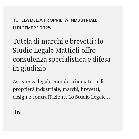
TUTELA DELLA PROPRIETÀ INDUSTRIALE
11 DICEMBRE 2025
Tutela di marchi e brevetti: lo
Studio Legale Mattioli offre
consulenza specialistica e difesa
in giudizio
Assistenza legale completa in materia di
proprietà industriale, marchi, brevetti,
design e contraffazione. Lo Studio Legale
Mattioli è specializzato nella consulenza e
nella difesa giudiziaria in materia di marchi e
brevetti, ambito nel quale assiste imprese
italiane e internazionali nella tutela dei loro
asset immateriali, nella prevenzione del