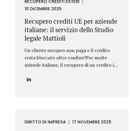
RECUPERO CREDITI ESTERI
cosmetici in Bulgaria. Il produttore italiano
10 DICEMBRE 2025
sosteneva che il distributore avesse violato il
contratto vendendo i prodotti al di fuori del
Recupero crediti UE per aziende
territorio assegnato e, sulla base di tale
italiane: il servizio dello Studio
contestazione, aveva dichiarato la
legale Mattioli
risoluzione per inadempimento. Lo Studio
Legale Mattioli ha difeso il distributore
Un cliente europeo non paga e il credito
dimostrando che le vendite...
resta bloccato oltre confine?Per molte
aziende italiane, il recupero di un credito in
un altro Paese dell’Unione Europea
rappresenta una delle principali criticità nei
rapporti commerciali internazionali.
Differenze normative, lingua, foro
competente e costi legali possono rendere
complesso trasformare un credito certo in
liquidità. In questo contesto, lo Studio
DIRITTO DI IMPRESA
17 NOVEMBRE 2025
legale Mattioli offre un servizio strutturato
di recupero crediti UE per aziende italiane,