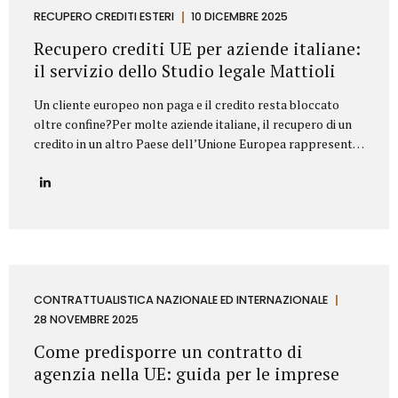
proprietà industriale: dalla registrazione dei marchi e
RECUPERO CREDITI ESTERI
10 DICEMBRE 2025
brevetti alla valutazione della loro utilizzabilità sul
Recupero crediti UE per aziende italiane:
mercato, fino alla difesa in giudizio contro...
il servizio dello Studio legale Mattioli
Un cliente europeo non paga e il credito resta bloccato
oltre confine?Per molte aziende italiane, il recupero di un
credito in un altro Paese dell’Unione Europea rappresenta
una delle principali criticità nei rapporti commerciali
internazionali. Differenze normative, lingua, foro
competente e costi legali possono rendere complesso
trasformare un credito certo in liquidità. In questo
contesto, lo Studio legale Mattioli offre un servizio
strutturato di recupero crediti UE per aziende italiane,
progettato per intervenire in modo rapido, efficace e
conforme al diritto europeo. Assistenza legale nel
CONTRATTUALISTICA NAZIONALE ED INTERNAZIONALE
recupero crediti in ambito UE Lo Studio legale Mattioli
28 NOVEMBRE 2025
assiste imprese italiane nel recupero del credito...
Come predisporre un contratto di
agenzia nella UE: guida per le imprese