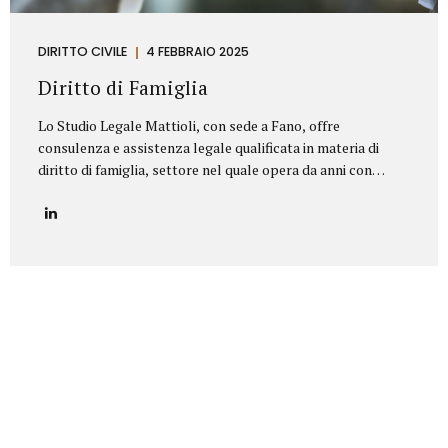
DIRITTO CIVILE
4 FEBBRAIO 2025
Diritto di Famiglia
Lo Studio Legale Mattioli, con sede a Fano, offre
consulenza e assistenza legale qualificata in materia di
diritto di famiglia, settore nel quale opera da anni con
serietà, competenza e riservatezza. Grazie a un’esperienza
consolidata, lo Studio affronta con professionalità tutte le
problematiche legate ai rapporti familiari e patrimoniali,
fornendo un’assistenza personalizzata anche nelle
situazioni più delicate o conflittuali. Rappresenta un punto
di riferimento per chi è alla ricerca di un avvocato divorzista
a Fano o di una consulenza specialistica in diritto di
famiglia. Principali aree di intervento: Separazioni
personali (consensuali e giudiziali):Assistenza legale nelle
pratiche di separazione legale a Fano,...