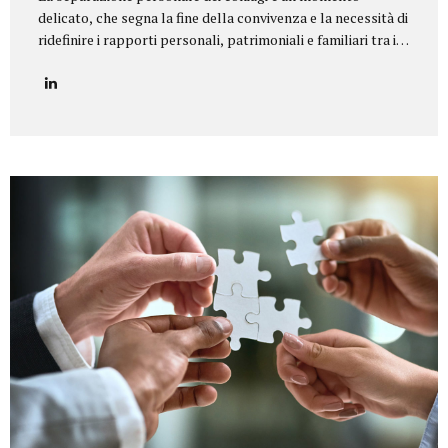
delicato, che segna la fine della convivenza e la necessità di
ridefinire i rapporti personali, patrimoniali e familiari tra i
coniugi.Il nostro studio legale offre un servizio di
assistenza completa e personalizzata in tutte le tipologie
di separazione, garantendo equilibrio, riservatezza e tutela
dei diritti di ciascun coniuge e dei figli. Il nostro servizio
Seguiamo i clienti in ogni fase della procedura, fornendo un
supporto legale e umano per giungere a soluzioni
equilibrate e sostenibili. In particolare, ci occupiamo di:
Consulenza preliminare per comprendere la situazione
familiare e individuare la procedura più adatta...