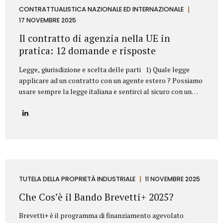
aziendale. Esempi frequenti di concorrenza sleale e come li
CONTRATTUALISTICA NAZIONALE ED INTERNAZIONALE
abbiamo risolti 1. Sottrazione di clientela mediante ex
17 NOVEMBRE 2025
dipendente Il casoUn ex responsabile commerciale, subito
Il contratto di agenzia nella UE in
dopo l’uscita dall’azienda,...
pratica: 12 domande e risposte
Legge, giurisdizione e scelta delle parti 1) Quale legge
applicare ad un contratto con un agente estero ? Possiamo
usare sempre la legge italiana e sentirci al sicuro con un
agente in Germania o in Svezia? Sì, dovete scegliere la
legge italiana, ma non basta. La scelta della legge è il
vostro punto di partenza, fondamentale per operare con
uno strumento legale che conoscete (il nostro Codice Civile
e gli A.E.C.). Il problema? La legge scelta non è una barriera
totale. L’Unione Europea stabilisce che alcune norme
protettive del Paese in cui l’agente lavora (quelle su
preavviso e indennità di...
TUTELA DELLA PROPRIETÀ INDUSTRIALE
11 NOVEMBRE 2025
Che Cos’è il Bando Brevetti+ 2025?
Brevetti+ è il programma di finanziamento agevolato