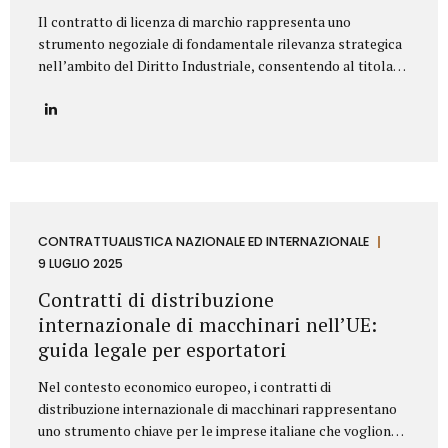
Il contratto di licenza di marchio rappresenta uno
strumento negoziale di fondamentale rilevanza strategica
nell’ambito del Diritto Industriale, consentendo al titolare
(Licenziante) di massimizzare lo sfruttamento economico
del proprio asset immateriale, concedendone l’uso a terzi
(Licenziatario), senza peraltro dismetterne la titolarità. La
redazione di tale accordo richiede una profonda
conoscenza della normativa codicistica (segnatamente,
l’art. 23 del Codice della Proprietà Industriale – D.Lgs.
30/2005 e ss.mm.ii.) e una meticolosa attenzione nella
definizione delle clausole che ne delineano l’ambito di
CONTRATTUALISTICA NAZIONALE ED INTERNAZIONALE
applicazione e l’assetto sinallagmatico. Le Clausole
9 LUGLIO 2025
Cardine di un Contratto di Licenza di Marchio Un contratto
Contratti di distribuzione
di licensing robusto e bilanciato deve...
internazionale di macchinari nell’UE:
guida legale per esportatori
Nel contesto economico europeo, i contratti di
distribuzione internazionale di macchinari rappresentano
uno strumento chiave per le imprese italiane che vogliono