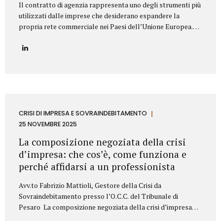
Il contratto di agenzia rappresenta uno degli strumenti più
utilizzati dalle imprese che desiderano espandere la
propria rete commerciale nei Paesi dell’Unione Europea.
Nonostante la disciplina armonizzata a livello europeo,
ogni Stato membro presenta peculiarità normative e prassi
differenti: per questo motivo è fondamentale strutturare il
contratto con attenzione, al fine di prevenire contenziosi,
garantire certezza giuridica ed evitare rischi economici. Lo
Studio Legale Mattioli assiste aziende italiane ed estere
nella predisposizione e negoziazione di contratti di agenzia
conformi alla normativa UE e al diritto locale applicabile.
CRISI DI IMPRESA E SOVRAINDEBITAMENTO
Gli elementi essenziali del contratto di agenzia Quando si
25 NOVEMBRE 2025
redige un contratto di agenzia...
La composizione negoziata della crisi
d’impresa: che cos’è, come funziona e
perché affidarsi a un professionista
Avv.to Fabrizio Mattioli, Gestore della Crisi da
Sovraindebitamento presso l’O.C.C. del Tribunale di
Pesaro La composizione negoziata della crisi d’impresa
rappresenta uno degli strumenti più innovativi introdotti