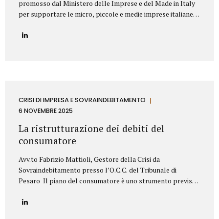
promosso dal Ministero delle Imprese e del Made in Italy
per supportare le micro, piccole e medie imprese italiane
nella valorizzazione dei propri titoli di proprietà
industriale. Contributo Disponibile Fino a 140.000€ Il bando
copre l’80% delle spese ammissibili attraverso un
finanziamento agevolato a tasso zero, con rimborso in 7
anni (di cui 2 di preammortamento). Il programma è gestito
da Invitalia e mira a sostenere le imprese nell’acquisizione
di servizi specialistici per trasformare brevetti, marchi e
design in veri asset strategici per la crescita aziendale.
CRISI DI IMPRESA E SOVRAINDEBITAMENTO
Cosa Finanzia il Bando Il bando Brevetti+ 2025...
6 NOVEMBRE 2025
La ristrutturazione dei debiti del
consumatore
Avv.to Fabrizio Mattioli, Gestore della Crisi da
Sovraindebitamento presso l’O.C.C. del Tribunale di
Pesaro Il piano del consumatore è uno strumento previsto
dal Codice della crisi d’impresa e dell’insolvenza (D.Lgs.
14/2019) che consente alle persone fisiche, sovraindebitate
a causa di esigenze personali o familiari, di proporre al