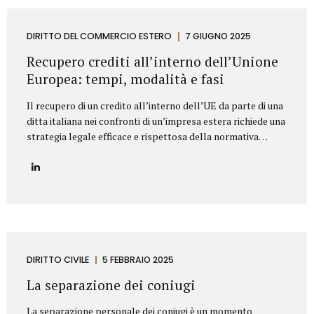
segnaliamo di seguito le clausole che non dovrebbero mai
mancare in un contratto di fornitura arredi in ambito
Contract. Oggetto del contratto: chiarezza e dettaglio
DIRITTO DEL COMMERCIO ESTERO
7 GIUGNO 2025
tecnico L’oggetto della fornitura va descritto in modo
Recupero crediti all’interno dell’Unione
preciso e puntuale....
Europea: tempi, modalità e fasi
Il recupero di un credito all’interno dell’UE da parte di una
ditta italiana nei confronti di un’impresa estera richiede una
strategia legale efficace e rispettosa della normativa
europea e nazionale. Lo Studio legale Mattioli offre
assistenza completa per tutelare i diritti delle imprese
italiane nel contesto europeo. L’attività di recupero del
credito si articola in tre fasi. Vediamo quali. Fasi del
recupero crediti all’interno dell’UE Fase stragiudizialeIl
primo passo consiste nell’invio di un sollecito formale di
pagamento (diffida) con indicazione dell’importo dovuto,
degli interessi maturati e dell’intenzione di agire
DIRITTO CIVILE
5 FEBBRAIO 2025
giudizialmente in caso di mancato pagamento.Questa fase,
La separazione dei coniugi
spesso risolutiva, mira a evitare...
La separazione personale dei coniugi è un momento