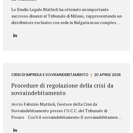
Lo Studio Legale Mattioli ha ottenuto un importante
successo dinanzi al Tribunale di Milano, rappresentando un
distributore esclusivo con sede in Bulgaria in un complesso
contenzioso promosso contro una primaria azienda
italiana operante nel settore dei prodotti cosmetici. La
controversia riguardava la risoluzione di un contratto di
distribuzione esclusiva relativo alla commercializzazione di
prodotti cosmetici in Bulgaria. Il produttore italiano
sosteneva che il distributore avesse violato il contratto
vendendo i prodotti al di fuori del territorio assegnato e,
sulla base di tale contestazione, aveva dichiarato la
CRISI DI IMPRESA E SOVRAINDEBITAMENTO
20 APRILE 2026
risoluzione per inadempimento. Lo Studio Legale Mattioli
Procedure di regolazione della crisi da
ha difeso il distributore dimostrando che le vendite...
sovraindebitamento
Avv.to Fabrizio Mattioli, Gestore della Crisi da
Sovraindebitamento presso l’O.C.C. del Tribunale di
Pesaro Cos’è il sovraindebitamento Il sovraindebitamento
rappresenta una condizione sempre più diffusa, che
riguarda soggetti – privati o piccoli operatori economici –