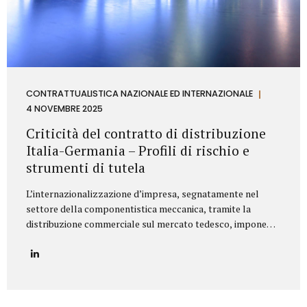
CONTRATTUALISTICA NAZIONALE ED INTERNAZIONALE
4 NOVEMBRE 2025
Criticità del contratto di distribuzione
Italia-Germania – Profili di rischio e
strumenti di tutela
L’internazionalizzazione d’impresa, segnatamente nel
settore della componentistica meccanica, tramite la
distribuzione commerciale sul mercato tedesco, impone
all’azienda italiana un’attenta valutazione dei profili di
rischio derivanti dall’ordinamento giuridico della
Repubblica Federale di Germania. Il punctum dolens per il
Fornitore (Azienda italiana) risiede nella potenziale
applicazione, in via analogica, delle disposizioni relative