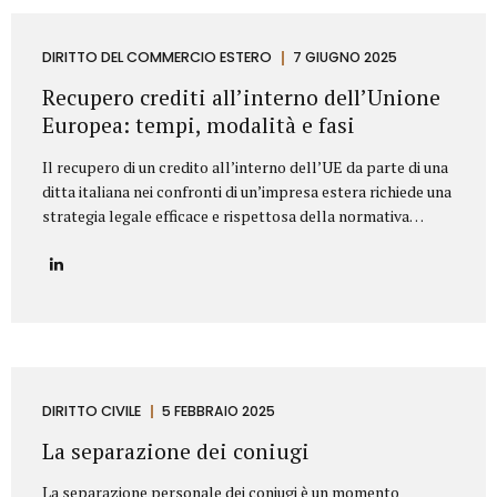
segnaliamo di seguito le clausole che non dovrebbero mai
mancare in un contratto di fornitura arredi in ambito
Contract. Oggetto del contratto: chiarezza e dettaglio
DIRITTO DEL COMMERCIO ESTERO
7 GIUGNO 2025
tecnico L’oggetto della fornitura va descritto in modo
Recupero crediti all’interno dell’Unione
preciso e puntuale....
Europea: tempi, modalità e fasi
Il recupero di un credito all’interno dell’UE da parte di una
ditta italiana nei confronti di un’impresa estera richiede una
strategia legale efficace e rispettosa della normativa
europea e nazionale. Lo Studio legale Mattioli offre
assistenza completa per tutelare i diritti delle imprese
italiane nel contesto europeo. L’attività di recupero del
credito si articola in tre fasi. Vediamo quali. Fasi del
recupero crediti all’interno dell’UE Fase stragiudizialeIl
primo passo consiste nell’invio di un sollecito formale di
pagamento (diffida) con indicazione dell’importo dovuto,
degli interessi maturati e dell’intenzione di agire
DIRITTO CIVILE
5 FEBBRAIO 2025
giudizialmente in caso di mancato pagamento.Questa fase,
La separazione dei coniugi
spesso risolutiva, mira a evitare...
La separazione personale dei coniugi è un momento