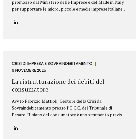
promosso dal Ministero delle Imprese e del Made in Italy
per supportare le micro, piccole e medie imprese italiane
nella valorizzazione dei propri titoli di proprietà
industriale. Contributo Disponibile Fino a 140.000€ Il bando
copre l’80% delle spese ammissibili attraverso un
finanziamento agevolato a tasso zero, con rimborso in 7
anni (di cui 2 di preammortamento). Il programma è gestito
da Invitalia e mira a sostenere le imprese nell’acquisizione
di servizi specialistici per trasformare brevetti, marchi e
design in veri asset strategici per la crescita aziendale.
CRISI DI IMPRESA E SOVRAINDEBITAMENTO
Cosa Finanzia il Bando Il bando Brevetti+ 2025...
6 NOVEMBRE 2025
La ristrutturazione dei debiti del
consumatore
Avv.to Fabrizio Mattioli, Gestore della Crisi da
Sovraindebitamento presso l’O.C.C. del Tribunale di
Pesaro Il piano del consumatore è uno strumento previsto
dal Codice della crisi d’impresa e dell’insolvenza (D.Lgs.
14/2019) che consente alle persone fisiche, sovraindebitate
a causa di esigenze personali o familiari, di proporre al