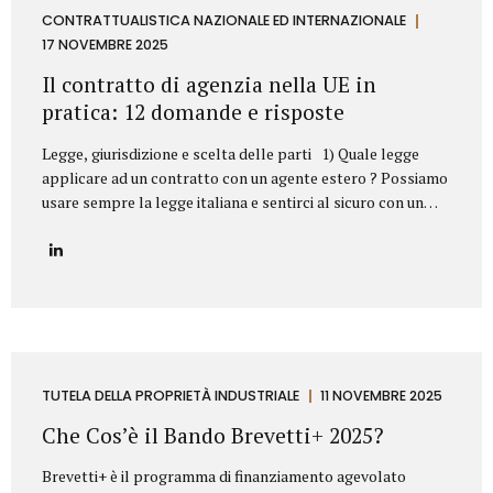
aziendale. Esempi frequenti di concorrenza sleale e come li
CONTRATTUALISTICA NAZIONALE ED INTERNAZIONALE
abbiamo risolti 1. Sottrazione di clientela mediante ex
17 NOVEMBRE 2025
dipendente Il casoUn ex responsabile commerciale, subito
Il contratto di agenzia nella UE in
dopo l’uscita dall’azienda,...
pratica: 12 domande e risposte
Legge, giurisdizione e scelta delle parti 1) Quale legge
applicare ad un contratto con un agente estero ? Possiamo
usare sempre la legge italiana e sentirci al sicuro con un
agente in Germania o in Svezia? Sì, dovete scegliere la
legge italiana, ma non basta. La scelta della legge è il
vostro punto di partenza, fondamentale per operare con
uno strumento legale che conoscete (il nostro Codice Civile
e gli A.E.C.). Il problema? La legge scelta non è una barriera
totale. L’Unione Europea stabilisce che alcune norme
protettive del Paese in cui l’agente lavora (quelle su
preavviso e indennità di...
TUTELA DELLA PROPRIETÀ INDUSTRIALE
11 NOVEMBRE 2025
Che Cos’è il Bando Brevetti+ 2025?
Brevetti+ è il programma di finanziamento agevolato