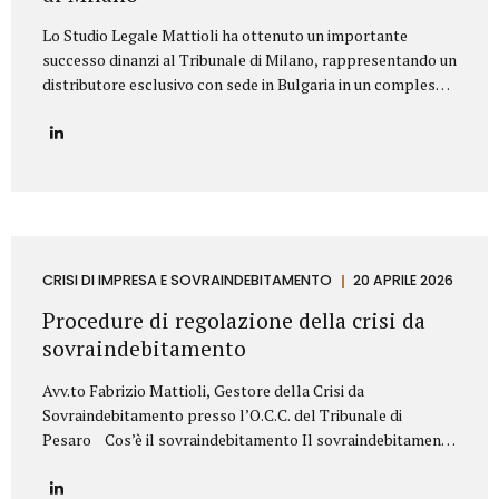
Lo Studio Legale Mattioli ha ottenuto un importante
successo dinanzi al Tribunale di Milano, rappresentando un
distributore esclusivo con sede in Bulgaria in un complesso
contenzioso promosso contro una primaria azienda
italiana operante nel settore dei prodotti cosmetici. La
controversia riguardava la risoluzione di un contratto di
distribuzione esclusiva relativo alla commercializzazione di
prodotti cosmetici in Bulgaria. Il produttore italiano
sosteneva che il distributore avesse violato il contratto
vendendo i prodotti al di fuori del territorio assegnato e,
sulla base di tale contestazione, aveva dichiarato la
CRISI DI IMPRESA E SOVRAINDEBITAMENTO
20 APRILE 2026
risoluzione per inadempimento. Lo Studio Legale Mattioli
Procedure di regolazione della crisi da
ha difeso il distributore dimostrando che le vendite...
sovraindebitamento
Avv.to Fabrizio Mattioli, Gestore della Crisi da
Sovraindebitamento presso l’O.C.C. del Tribunale di
Pesaro Cos’è il sovraindebitamento Il sovraindebitamento
rappresenta una condizione sempre più diffusa, che
riguarda soggetti – privati o piccoli operatori economici –