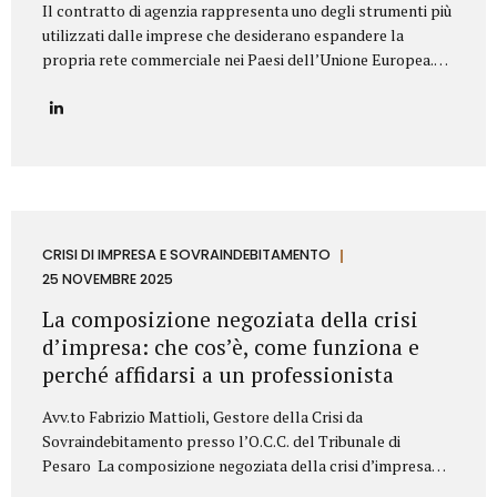
Il contratto di agenzia rappresenta uno degli strumenti più
utilizzati dalle imprese che desiderano espandere la
propria rete commerciale nei Paesi dell’Unione Europea.
Nonostante la disciplina armonizzata a livello europeo,
ogni Stato membro presenta peculiarità normative e prassi
differenti: per questo motivo è fondamentale strutturare il
contratto con attenzione, al fine di prevenire contenziosi,
garantire certezza giuridica ed evitare rischi economici. Lo
Studio Legale Mattioli assiste aziende italiane ed estere
nella predisposizione e negoziazione di contratti di agenzia
conformi alla normativa UE e al diritto locale applicabile.
CRISI DI IMPRESA E SOVRAINDEBITAMENTO
Gli elementi essenziali del contratto di agenzia Quando si
25 NOVEMBRE 2025
redige un contratto di agenzia...
La composizione negoziata della crisi
d’impresa: che cos’è, come funziona e
perché affidarsi a un professionista
Avv.to Fabrizio Mattioli, Gestore della Crisi da
Sovraindebitamento presso l’O.C.C. del Tribunale di
Pesaro La composizione negoziata della crisi d’impresa
rappresenta uno degli strumenti più innovativi introdotti