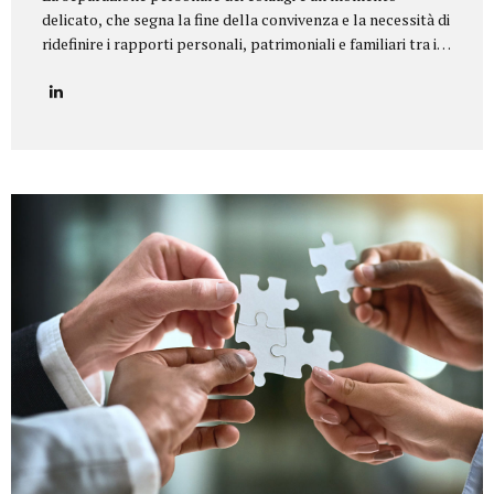
delicato, che segna la fine della convivenza e la necessità di
ridefinire i rapporti personali, patrimoniali e familiari tra i
coniugi.Il nostro studio legale offre un servizio di
assistenza completa e personalizzata in tutte le tipologie
di separazione, garantendo equilibrio, riservatezza e tutela
dei diritti di ciascun coniuge e dei figli. Il nostro servizio
Seguiamo i clienti in ogni fase della procedura, fornendo un
supporto legale e umano per giungere a soluzioni
equilibrate e sostenibili. In particolare, ci occupiamo di:
Consulenza preliminare per comprendere la situazione
familiare e individuare la procedura più adatta...