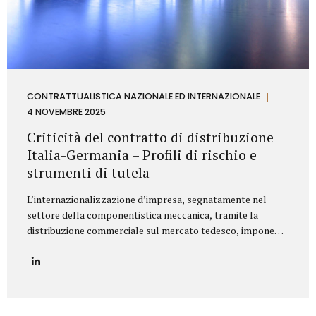
CONTRATTUALISTICA NAZIONALE ED INTERNAZIONALE
4 NOVEMBRE 2025
Criticità del contratto di distribuzione
Italia-Germania – Profili di rischio e
strumenti di tutela
L’internazionalizzazione d’impresa, segnatamente nel
settore della componentistica meccanica, tramite la
distribuzione commerciale sul mercato tedesco, impone
all’azienda italiana un’attenta valutazione dei profili di
rischio derivanti dall’ordinamento giuridico della
Repubblica Federale di Germania. Il punctum dolens per il
Fornitore (Azienda italiana) risiede nella potenziale
applicazione, in via analogica, delle disposizioni relative