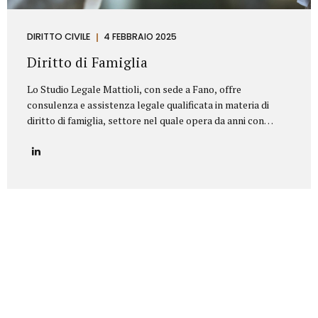
DIRITTO CIVILE
4 FEBBRAIO 2025
Diritto di Famiglia
Lo Studio Legale Mattioli, con sede a Fano, offre
consulenza e assistenza legale qualificata in materia di
diritto di famiglia, settore nel quale opera da anni con
serietà, competenza e riservatezza. Grazie a un’esperienza
consolidata, lo Studio affronta con professionalità tutte le
problematiche legate ai rapporti familiari e patrimoniali,
fornendo un’assistenza personalizzata anche nelle
situazioni più delicate o conflittuali. Rappresenta un punto
di riferimento per chi è alla ricerca di un avvocato divorzista
a Fano o di una consulenza specialistica in diritto di
famiglia. Principali aree di intervento: Separazioni
personali (consensuali e giudiziali):Assistenza legale nelle
pratiche di separazione legale a Fano,...