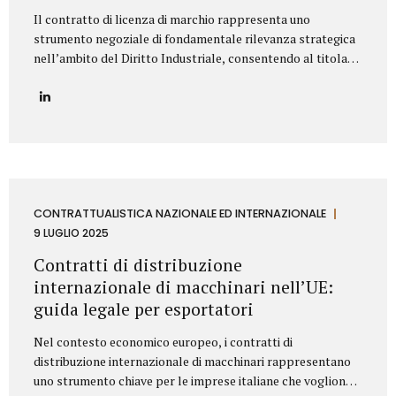
Il contratto di licenza di marchio rappresenta uno
strumento negoziale di fondamentale rilevanza strategica
nell’ambito del Diritto Industriale, consentendo al titolare
(Licenziante) di massimizzare lo sfruttamento economico
del proprio asset immateriale, concedendone l’uso a terzi
(Licenziatario), senza peraltro dismetterne la titolarità. La
redazione di tale accordo richiede una profonda
conoscenza della normativa codicistica (segnatamente,
l’art. 23 del Codice della Proprietà Industriale – D.Lgs.
30/2005 e ss.mm.ii.) e una meticolosa attenzione nella
definizione delle clausole che ne delineano l’ambito di
CONTRATTUALISTICA NAZIONALE ED INTERNAZIONALE
applicazione e l’assetto sinallagmatico. Le Clausole
9 LUGLIO 2025
Cardine di un Contratto di Licenza di Marchio Un contratto
Contratti di distribuzione
di licensing robusto e bilanciato deve...
internazionale di macchinari nell’UE:
guida legale per esportatori
Nel contesto economico europeo, i contratti di
distribuzione internazionale di macchinari rappresentano
uno strumento chiave per le imprese italiane che vogliono