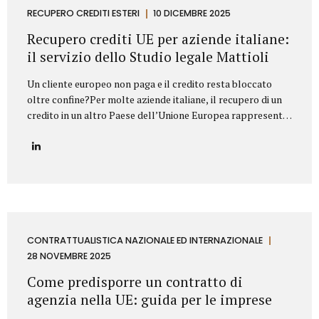
proprietà industriale: dalla registrazione dei marchi e
RECUPERO CREDITI ESTERI
10 DICEMBRE 2025
brevetti alla valutazione della loro utilizzabilità sul
Recupero crediti UE per aziende italiane:
mercato, fino alla difesa in giudizio contro...
il servizio dello Studio legale Mattioli
Un cliente europeo non paga e il credito resta bloccato
oltre confine?Per molte aziende italiane, il recupero di un
credito in un altro Paese dell’Unione Europea rappresenta
una delle principali criticità nei rapporti commerciali
internazionali. Differenze normative, lingua, foro
competente e costi legali possono rendere complesso
trasformare un credito certo in liquidità. In questo
contesto, lo Studio legale Mattioli offre un servizio
strutturato di recupero crediti UE per aziende italiane,
progettato per intervenire in modo rapido, efficace e
conforme al diritto europeo. Assistenza legale nel
CONTRATTUALISTICA NAZIONALE ED INTERNAZIONALE
recupero crediti in ambito UE Lo Studio legale Mattioli
28 NOVEMBRE 2025
assiste imprese italiane nel recupero del credito...
Come predisporre un contratto di
agenzia nella UE: guida per le imprese