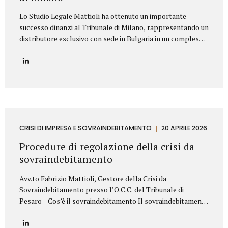
Lo Studio Legale Mattioli ha ottenuto un importante
successo dinanzi al Tribunale di Milano, rappresentando un
distributore esclusivo con sede in Bulgaria in un complesso
contenzioso promosso contro una primaria azienda
italiana operante nel settore dei prodotti cosmetici. La
controversia riguardava la risoluzione di un contratto di
distribuzione esclusiva relativo alla commercializzazione di
prodotti cosmetici in Bulgaria. Il produttore italiano
sosteneva che il distributore avesse violato il contratto
vendendo i prodotti al di fuori del territorio assegnato e,
sulla base di tale contestazione, aveva dichiarato la
CRISI DI IMPRESA E SOVRAINDEBITAMENTO
20 APRILE 2026
risoluzione per inadempimento. Lo Studio Legale Mattioli
Procedure di regolazione della crisi da
ha difeso il distributore dimostrando che le vendite...
sovraindebitamento
Avv.to Fabrizio Mattioli, Gestore della Crisi da
Sovraindebitamento presso l’O.C.C. del Tribunale di
Pesaro Cos’è il sovraindebitamento Il sovraindebitamento
rappresenta una condizione sempre più diffusa, che
riguarda soggetti – privati o piccoli operatori economici –