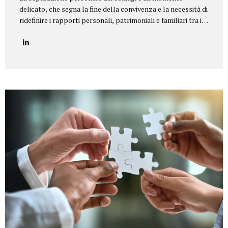
delicato, che segna la fine della convivenza e la necessità di
ridefinire i rapporti personali, patrimoniali e familiari tra i
coniugi.Il nostro studio legale offre un servizio di
assistenza completa e personalizzata in tutte le tipologie
di separazione, garantendo equilibrio, riservatezza e tutela
dei diritti di ciascun coniuge e dei figli. Il nostro servizio
Seguiamo i clienti in ogni fase della procedura, fornendo un
supporto legale e umano per giungere a soluzioni
equilibrate e sostenibili. In particolare, ci occupiamo di:
Consulenza preliminare per comprendere la situazione
familiare e individuare la procedura più adatta...