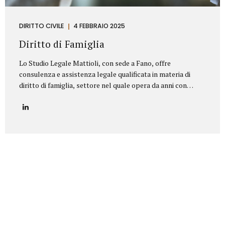
DIRITTO CIVILE
4 FEBBRAIO 2025
Diritto di Famiglia
Lo Studio Legale Mattioli, con sede a Fano, offre
consulenza e assistenza legale qualificata in materia di
diritto di famiglia, settore nel quale opera da anni con
serietà, competenza e riservatezza. Grazie a un’esperienza
consolidata, lo Studio affronta con professionalità tutte le
problematiche legate ai rapporti familiari e patrimoniali,
fornendo un’assistenza personalizzata anche nelle
situazioni più delicate o conflittuali. Rappresenta un punto
di riferimento per chi è alla ricerca di un avvocato divorzista
a Fano o di una consulenza specialistica in diritto di
famiglia. Principali aree di intervento: Separazioni
personali (consensuali e giudiziali):Assistenza legale nelle
pratiche di separazione legale a Fano,...