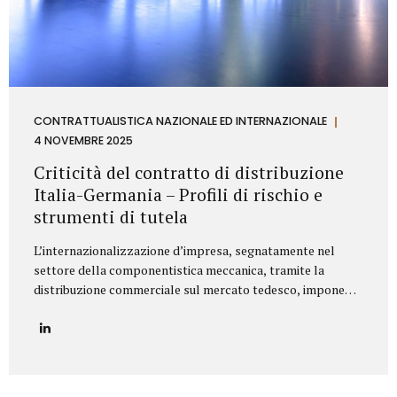
CONTRATTUALISTICA NAZIONALE ED INTERNAZIONALE
4 NOVEMBRE 2025
Criticità del contratto di distribuzione
Italia-Germania – Profili di rischio e
strumenti di tutela
L’internazionalizzazione d’impresa, segnatamente nel
settore della componentistica meccanica, tramite la
distribuzione commerciale sul mercato tedesco, impone
all’azienda italiana un’attenta valutazione dei profili di
rischio derivanti dall’ordinamento giuridico della
Repubblica Federale di Germania. Il punctum dolens per il
Fornitore (Azienda italiana) risiede nella potenziale
applicazione, in via analogica, delle disposizioni relative