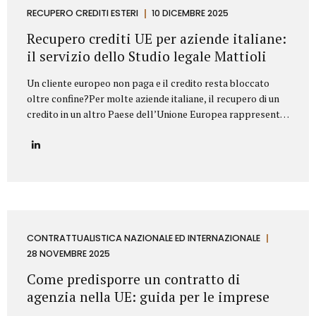
proprietà industriale: dalla registrazione dei marchi e
RECUPERO CREDITI ESTERI
10 DICEMBRE 2025
brevetti alla valutazione della loro utilizzabilità sul
Recupero crediti UE per aziende italiane:
mercato, fino alla difesa in giudizio contro...
il servizio dello Studio legale Mattioli
Un cliente europeo non paga e il credito resta bloccato
oltre confine?Per molte aziende italiane, il recupero di un
credito in un altro Paese dell’Unione Europea rappresenta
una delle principali criticità nei rapporti commerciali
internazionali. Differenze normative, lingua, foro
competente e costi legali possono rendere complesso
trasformare un credito certo in liquidità. In questo
contesto, lo Studio legale Mattioli offre un servizio
strutturato di recupero crediti UE per aziende italiane,
progettato per intervenire in modo rapido, efficace e
conforme al diritto europeo. Assistenza legale nel
CONTRATTUALISTICA NAZIONALE ED INTERNAZIONALE
recupero crediti in ambito UE Lo Studio legale Mattioli
28 NOVEMBRE 2025
assiste imprese italiane nel recupero del credito...
Come predisporre un contratto di
agenzia nella UE: guida per le imprese