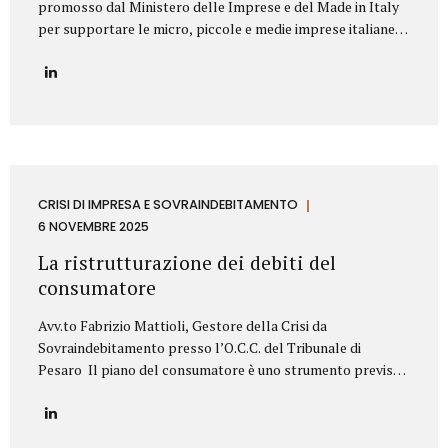
promosso dal Ministero delle Imprese e del Made in Italy
per supportare le micro, piccole e medie imprese italiane
nella valorizzazione dei propri titoli di proprietà
industriale. Contributo Disponibile Fino a 140.000€ Il bando
copre l’80% delle spese ammissibili attraverso un
finanziamento agevolato a tasso zero, con rimborso in 7
anni (di cui 2 di preammortamento). Il programma è gestito
da Invitalia e mira a sostenere le imprese nell’acquisizione
di servizi specialistici per trasformare brevetti, marchi e
design in veri asset strategici per la crescita aziendale.
CRISI DI IMPRESA E SOVRAINDEBITAMENTO
Cosa Finanzia il Bando Il bando Brevetti+ 2025...
6 NOVEMBRE 2025
La ristrutturazione dei debiti del
consumatore
Avv.to Fabrizio Mattioli, Gestore della Crisi da
Sovraindebitamento presso l’O.C.C. del Tribunale di
Pesaro Il piano del consumatore è uno strumento previsto
dal Codice della crisi d’impresa e dell’insolvenza (D.Lgs.
14/2019) che consente alle persone fisiche, sovraindebitate
a causa di esigenze personali o familiari, di proporre al