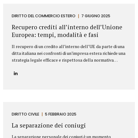
segnaliamo di seguito le clausole che non dovrebbero mai
mancare in un contratto di fornitura arredi in ambito
Contract. Oggetto del contratto: chiarezza e dettaglio
DIRITTO DEL COMMERCIO ESTERO
7 GIUGNO 2025
tecnico L’oggetto della fornitura va descritto in modo
Recupero crediti all’interno dell’Unione
preciso e puntuale....
Europea: tempi, modalità e fasi
Il recupero di un credito all’interno dell’UE da parte di una
ditta italiana nei confronti di un’impresa estera richiede una
strategia legale efficace e rispettosa della normativa
europea e nazionale. Lo Studio legale Mattioli offre
assistenza completa per tutelare i diritti delle imprese
italiane nel contesto europeo. L’attività di recupero del
credito si articola in tre fasi. Vediamo quali. Fasi del
recupero crediti all’interno dell’UE Fase stragiudizialeIl
primo passo consiste nell’invio di un sollecito formale di
pagamento (diffida) con indicazione dell’importo dovuto,
degli interessi maturati e dell’intenzione di agire
DIRITTO CIVILE
5 FEBBRAIO 2025
giudizialmente in caso di mancato pagamento.Questa fase,
La separazione dei coniugi
spesso risolutiva, mira a evitare...
La separazione personale dei coniugi è un momento