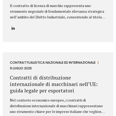
Il contratto di licenza di marchio rappresenta uno
strumento negoziale di fondamentale rilevanza strategica
nell’ambito del Diritto Industriale, consentendo al titolare
(Licenziante) di massimizzare lo sfruttamento economico
del proprio asset immateriale, concedendone l’uso a terzi
(Licenziatario), senza peraltro dismetterne la titolarità. La
redazione di tale accordo richiede una profonda
conoscenza della normativa codicistica (segnatamente,
l’art. 23 del Codice della Proprietà Industriale – D.Lgs.
30/2005 e ss.mm.ii.) e una meticolosa attenzione nella
definizione delle clausole che ne delineano l’ambito di
CONTRATTUALISTICA NAZIONALE ED INTERNAZIONALE
applicazione e l’assetto sinallagmatico. Le Clausole
9 LUGLIO 2025
Cardine di un Contratto di Licenza di Marchio Un contratto
Contratti di distribuzione
di licensing robusto e bilanciato deve...
internazionale di macchinari nell’UE:
guida legale per esportatori
Nel contesto economico europeo, i contratti di
distribuzione internazionale di macchinari rappresentano
uno strumento chiave per le imprese italiane che vogliono