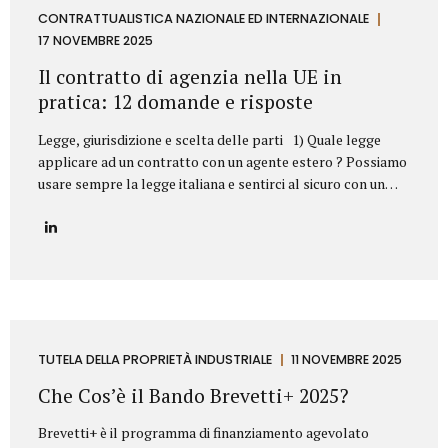
aziendale. Esempi frequenti di concorrenza sleale e come li
CONTRATTUALISTICA NAZIONALE ED INTERNAZIONALE
abbiamo risolti 1. Sottrazione di clientela mediante ex
17 NOVEMBRE 2025
dipendente Il casoUn ex responsabile commerciale, subito
Il contratto di agenzia nella UE in
dopo l’uscita dall’azienda,...
pratica: 12 domande e risposte
Legge, giurisdizione e scelta delle parti 1) Quale legge
applicare ad un contratto con un agente estero ? Possiamo
usare sempre la legge italiana e sentirci al sicuro con un
agente in Germania o in Svezia? Sì, dovete scegliere la
legge italiana, ma non basta. La scelta della legge è il
vostro punto di partenza, fondamentale per operare con
uno strumento legale che conoscete (il nostro Codice Civile
e gli A.E.C.). Il problema? La legge scelta non è una barriera
totale. L’Unione Europea stabilisce che alcune norme
protettive del Paese in cui l’agente lavora (quelle su
preavviso e indennità di...
TUTELA DELLA PROPRIETÀ INDUSTRIALE
11 NOVEMBRE 2025
Che Cos’è il Bando Brevetti+ 2025?
Brevetti+ è il programma di finanziamento agevolato