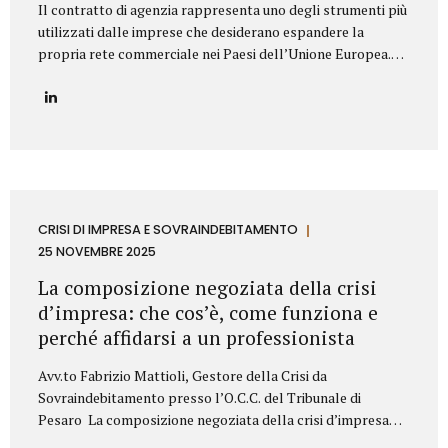
Il contratto di agenzia rappresenta uno degli strumenti più
utilizzati dalle imprese che desiderano espandere la
propria rete commerciale nei Paesi dell’Unione Europea.
Nonostante la disciplina armonizzata a livello europeo,
ogni Stato membro presenta peculiarità normative e prassi
differenti: per questo motivo è fondamentale strutturare il
contratto con attenzione, al fine di prevenire contenziosi,
garantire certezza giuridica ed evitare rischi economici. Lo
Studio Legale Mattioli assiste aziende italiane ed estere
nella predisposizione e negoziazione di contratti di agenzia
conformi alla normativa UE e al diritto locale applicabile.
CRISI DI IMPRESA E SOVRAINDEBITAMENTO
Gli elementi essenziali del contratto di agenzia Quando si
25 NOVEMBRE 2025
redige un contratto di agenzia...
La composizione negoziata della crisi
d’impresa: che cos’è, come funziona e
perché affidarsi a un professionista
Avv.to Fabrizio Mattioli, Gestore della Crisi da
Sovraindebitamento presso l’O.C.C. del Tribunale di
Pesaro La composizione negoziata della crisi d’impresa
rappresenta uno degli strumenti più innovativi introdotti