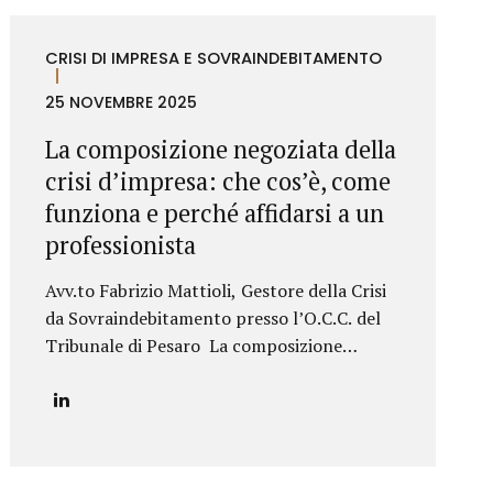
rischio di violazione e nella gestione del
contenzioso per contraffazione o
CRISI DI IMPRESA E SOVRAINDEBITAMENTO
concorrenza sleale. Grazie a un approccio
tecnico-giuridico altamente qualificato, lo
25 NOVEMBRE 2025
Studio supporta i clienti in tutte le fasi della
La composizione negoziata della
protezione della proprietà industriale: dalla
crisi d’impresa: che cos’è, come
registrazione dei marchi e brevetti alla
valutazione della loro utilizzabilità sul
funziona e perché affidarsi a un
mercato, fino alla difesa in giudizio contro...
professionista
Avv.to Fabrizio Mattioli, Gestore della Crisi
da Sovraindebitamento presso l’O.C.C. del
Tribunale di Pesaro La composizione
negoziata della crisi d’impresa rappresenta
uno degli strumenti più innovativi
introdotti dal nuovo Codice della crisi per
prevenire l’insolvenza e favorire il
risanamento aziendale in modo rapido,