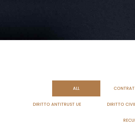
ALL
CONTRATT
DIRITTO ANTITRUST UE
DIRITTO CIVI
RECUP