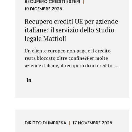
RECUPERO CREDITI ESTERI
cosmetici in Bulgaria. Il produttore italiano
10 DICEMBRE 2025
sosteneva che il distributore avesse violato il
contratto vendendo i prodotti al di fuori del
Recupero crediti UE per aziende
territorio assegnato e, sulla base di tale
italiane: il servizio dello Studio
contestazione, aveva dichiarato la
legale Mattioli
risoluzione per inadempimento. Lo Studio
Legale Mattioli ha difeso il distributore
Un cliente europeo non paga e il credito
dimostrando che le vendite...
resta bloccato oltre confine?Per molte
aziende italiane, il recupero di un credito in
un altro Paese dell’Unione Europea
rappresenta una delle principali criticità nei
rapporti commerciali internazionali.
Differenze normative, lingua, foro
competente e costi legali possono rendere
complesso trasformare un credito certo in
liquidità. In questo contesto, lo Studio
DIRITTO DI IMPRESA
17 NOVEMBRE 2025
legale Mattioli offre un servizio strutturato
di recupero crediti UE per aziende italiane,