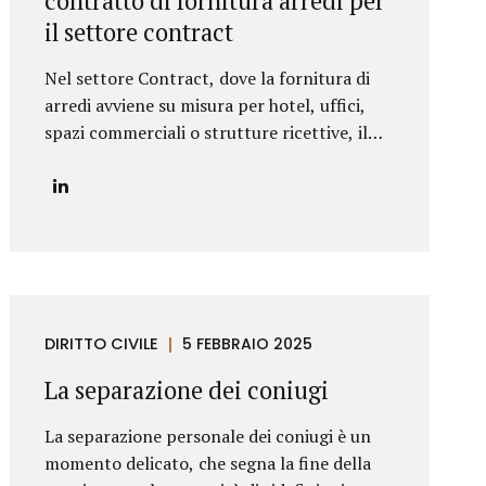
contratto di fornitura arredi per
che ne delineano l’ambito di applicazione e
il settore contract
l’assetto sinallagmatico. Le Clausole
Cardine di un Contratto di Licenza di
Nel settore Contract, dove la fornitura di
Marchio Un contratto di licensing robusto e
arredi avviene su misura per hotel, uffici,
bilanciato deve...
spazi commerciali o strutture ricettive, il
contratto assume un ruolo decisivo per la
buona riuscita del progetto. A differenza
della vendita standard di beni, infatti, qui ci
si confronta con progetti complessi,
scadenze rigide, esigenze di
personalizzazione e installazioni in cantiere.
In qualità di professionisti specializzati
DIRITTO CIVILE
5 FEBBRAIO 2025
nella redazione di contratti commerciali,
segnaliamo di seguito le clausole che non
La separazione dei coniugi
dovrebbero mai mancare in un contratto di
fornitura arredi in ambito Contract.
La separazione personale dei coniugi è un
Oggetto del contratto: chiarezza e dettaglio
momento delicato, che segna la fine della
tecnico L’oggetto della fornitura va