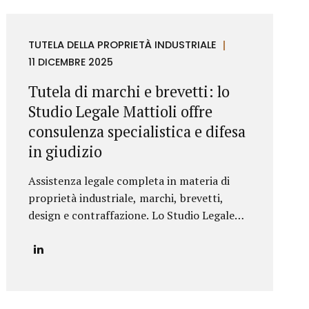
TUTELA DELLA PROPRIETÀ INDUSTRIALE
11 DICEMBRE 2025
Tutela di marchi e brevetti: lo
Studio Legale Mattioli offre
consulenza specialistica e difesa
in giudizio
Assistenza legale completa in materia di
proprietà industriale, marchi, brevetti,
design e contraffazione. Lo Studio Legale
Mattioli è specializzato nella consulenza e
nella difesa giudiziaria in materia di marchi e
brevetti, ambito nel quale assiste imprese
italiane e internazionali nella tutela dei loro
asset immateriali, nella prevenzione del