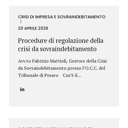
CRISI DI IMPRESA E SOVRAINDEBITAMENTO
20 APRILE 2026
Procedure di regolazione della
crisi da sovraindebitamento
Avv.to Fabrizio Mattioli, Gestore della Crisi
da Sovraindebitamento presso l’O.C.C. del
Tribunale di Pesaro Cos’è il
sovraindebitamento Il sovraindebitamento
rappresenta una condizione sempre più
diffusa, che riguarda soggetti – privati o
piccoli operatori economici – che si trovano
nell’impossibilità di far fronte regolarmente
ai propri debiti. Si tratta di situazioni spesso
generate da eventi imprevisti, come la