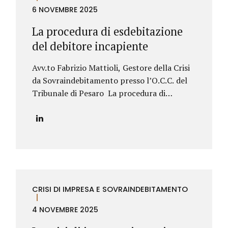
barriera totale. L’Unione Europea stabilisce
6 NOVEMBRE 2025
che alcune norme protettive del Paese in cui
La procedura di esdebitazione
l’agente lavora (quelle su preavviso e
del debitore incapiente
indennità di...
Avv.to Fabrizio Mattioli, Gestore della Crisi
da Sovraindebitamento presso l’O.C.C. del
Tribunale di Pesaro La procedura di
esdebitazione del debitore incapiente
rappresenta uno strumento fondamentale
per chi, dopo aver affrontato gravi difficoltà
economiche, non è in grado di offrire ai
propri creditori alcuna utilità, nemmeno
parziale, nell’ambito di una procedura di
sovraindebitamento.Introdotta dal Codice
CRISI DI IMPRESA E SOVRAINDEBITAMENTO
della crisi d’impresa e dell’insolvenza
(D.Lgs. 14/2019), questa procedura
4 NOVEMBRE 2025
consente al soggetto sovraindebitato di