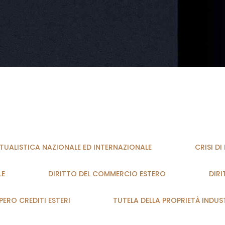
UALISTICA NAZIONALE ED INTERNAZIONALE
CRISI D
LE
DIRITTO DEL COMMERCIO ESTERO
DIRI
ERO CREDITI ESTERI
TUTELA DELLA PROPRIETÀ INDUS