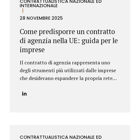
CONTRATTUALISTICA NAZIONALE ED
perdita del lavoro, una crisi dell’attività o
INTERNAZIONALE
un accumulo progressivo di esposizioni
28 NOVEMBRE 2025
finanziarie non più sostenibili. Per
rispondere a queste esigenze, l’ordinamento
Come predisporre un contratto
italiano ha introdotto strumenti specifici,
di agenzia nella UE: guida per le
oggi disciplinati dal Codice della crisi
imprese
d’impresa e dell’insolvenza, che ha
sistematizzato e aggiornato quanto già...
Il contratto di agenzia rappresenta uno
degli strumenti più utilizzati dalle imprese
che desiderano espandere la propria rete
commerciale nei Paesi dell’Unione Europea.
Nonostante la disciplina armonizzata a
livello europeo, ogni Stato membro
presenta peculiarità normative e prassi
differenti: per questo motivo è
fondamentale strutturare il contratto con
attenzione, al fine di prevenire contenziosi,
CONTRATTUALISTICA NAZIONALE ED