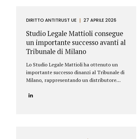
DIRITTO ANTITRUST UE
27 APRILE 2026
Studio Legale Mattioli consegue
un importante successo avanti al
Tribunale di Milano
Lo Studio Legale Mattioli ha ottenuto un
importante successo dinanzi al Tribunale di
Milano, rappresentando un distributore
esclusivo con sede in Bulgaria in un
complesso contenzioso promosso contro
una primaria azienda italiana operante nel
settore dei prodotti cosmetici. La
controversia riguardava la risoluzione di un
contratto di distribuzione esclusiva relativo
alla commercializzazione di prodotti