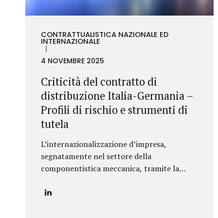
assistenza...
CONTRATTUALISTICA NAZIONALE ED
INTERNAZIONALE
4 NOVEMBRE 2025
Criticità del contratto di
distribuzione Italia-Germania –
Profili di rischio e strumenti di
tutela
L’internazionalizzazione d’impresa,
segnatamente nel settore della
componentistica meccanica, tramite la
distribuzione commerciale sul mercato
tedesco, impone all’azienda italiana
un’attenta valutazione dei profili di rischio
derivanti dall’ordinamento giuridico della