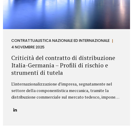
CONTRATTUALISTICA NAZIONALE ED INTERNAZIONALE
4 NOVEMBRE 2025
Criticità del contratto di distribuzione
Italia-Germania – Profili di rischio e
strumenti di tutela
L’internazionalizzazione d’impresa, segnatamente nel
settore della componentistica meccanica, tramite la
distribuzione commerciale sul mercato tedesco, impone
all’azienda italiana un’attenta valutazione dei profili di
rischio derivanti dall’ordinamento giuridico della
Repubblica Federale di Germania. Il punctum dolens per il
Fornitore (Azienda italiana) risiede nella potenziale
applicazione, in via analogica, delle disposizioni relative