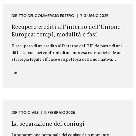
segnaliamo di seguito le clausole che non dovrebbero mai
mancare in un contratto di fornitura arredi in ambito
Contract. Oggetto del contratto: chiarezza e dettaglio
DIRITTO DEL COMMERCIO ESTERO
7 GIUGNO 2025
tecnico L’oggetto della fornitura va descritto in modo
Recupero crediti all’interno dell’Unione
preciso e puntuale....
Europea: tempi, modalità e fasi
Il recupero di un credito all’interno dell’UE da parte di una
ditta italiana nei confronti di un’impresa estera richiede una
strategia legale efficace e rispettosa della normativa
europea e nazionale. Lo Studio legale Mattioli offre
assistenza completa per tutelare i diritti delle imprese
italiane nel contesto europeo. L’attività di recupero del
credito si articola in tre fasi. Vediamo quali. Fasi del
recupero crediti all’interno dell’UE Fase stragiudizialeIl
primo passo consiste nell’invio di un sollecito formale di
pagamento (diffida) con indicazione dell’importo dovuto,
degli interessi maturati e dell’intenzione di agire
DIRITTO CIVILE
5 FEBBRAIO 2025
giudizialmente in caso di mancato pagamento.Questa fase,
La separazione dei coniugi
spesso risolutiva, mira a evitare...
La separazione personale dei coniugi è un momento