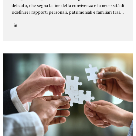
delicato, che segna la fine della convivenza e la necessità di
ridefinire i rapporti personali, patrimoniali e familiari tra i
coniugi.Il nostro studio legale offre un servizio di
assistenza completa e personalizzata in tutte le tipologie
di separazione, garantendo equilibrio, riservatezza e tutela
dei diritti di ciascun coniuge e dei figli. Il nostro servizio
Seguiamo i clienti in ogni fase della procedura, fornendo un
supporto legale e umano per giungere a soluzioni
equilibrate e sostenibili. In particolare, ci occupiamo di:
Consulenza preliminare per comprendere la situazione
familiare e individuare la procedura più adatta...