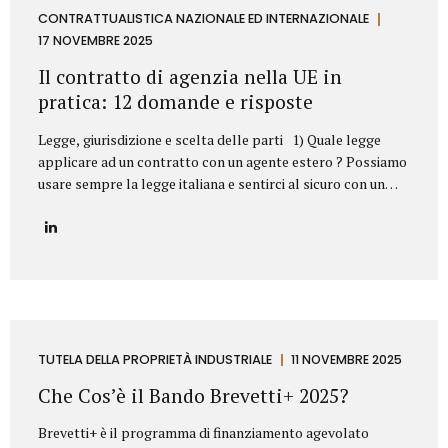
aziendale. Esempi frequenti di concorrenza sleale e come li
CONTRATTUALISTICA NAZIONALE ED INTERNAZIONALE
abbiamo risolti 1. Sottrazione di clientela mediante ex
17 NOVEMBRE 2025
dipendente Il casoUn ex responsabile commerciale, subito
Il contratto di agenzia nella UE in
dopo l’uscita dall’azienda,...
pratica: 12 domande e risposte
Legge, giurisdizione e scelta delle parti 1) Quale legge
applicare ad un contratto con un agente estero ? Possiamo
usare sempre la legge italiana e sentirci al sicuro con un
agente in Germania o in Svezia? Sì, dovete scegliere la
legge italiana, ma non basta. La scelta della legge è il
vostro punto di partenza, fondamentale per operare con
uno strumento legale che conoscete (il nostro Codice Civile
e gli A.E.C.). Il problema? La legge scelta non è una barriera
totale. L’Unione Europea stabilisce che alcune norme
protettive del Paese in cui l’agente lavora (quelle su
preavviso e indennità di...
TUTELA DELLA PROPRIETÀ INDUSTRIALE
11 NOVEMBRE 2025
Che Cos’è il Bando Brevetti+ 2025?
Brevetti+ è il programma di finanziamento agevolato