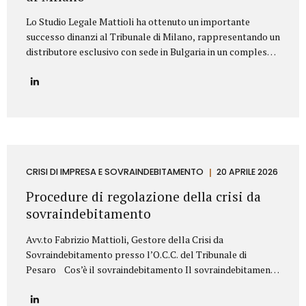
Lo Studio Legale Mattioli ha ottenuto un importante
successo dinanzi al Tribunale di Milano, rappresentando un
distributore esclusivo con sede in Bulgaria in un complesso
contenzioso promosso contro una primaria azienda
italiana operante nel settore dei prodotti cosmetici. La
controversia riguardava la risoluzione di un contratto di
distribuzione esclusiva relativo alla commercializzazione di
prodotti cosmetici in Bulgaria. Il produttore italiano
sosteneva che il distributore avesse violato il contratto
vendendo i prodotti al di fuori del territorio assegnato e,
sulla base di tale contestazione, aveva dichiarato la
CRISI DI IMPRESA E SOVRAINDEBITAMENTO
20 APRILE 2026
risoluzione per inadempimento. Lo Studio Legale Mattioli
Procedure di regolazione della crisi da
ha difeso il distributore dimostrando che le vendite...
sovraindebitamento
Avv.to Fabrizio Mattioli, Gestore della Crisi da
Sovraindebitamento presso l’O.C.C. del Tribunale di
Pesaro Cos’è il sovraindebitamento Il sovraindebitamento
rappresenta una condizione sempre più diffusa, che
riguarda soggetti – privati o piccoli operatori economici –