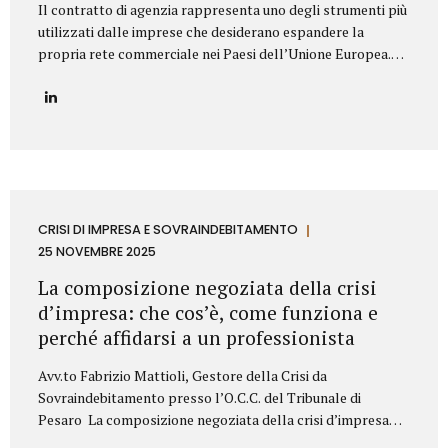
Il contratto di agenzia rappresenta uno degli strumenti più
utilizzati dalle imprese che desiderano espandere la
propria rete commerciale nei Paesi dell’Unione Europea.
Nonostante la disciplina armonizzata a livello europeo,
ogni Stato membro presenta peculiarità normative e prassi
differenti: per questo motivo è fondamentale strutturare il
contratto con attenzione, al fine di prevenire contenziosi,
garantire certezza giuridica ed evitare rischi economici. Lo
Studio Legale Mattioli assiste aziende italiane ed estere
nella predisposizione e negoziazione di contratti di agenzia
conformi alla normativa UE e al diritto locale applicabile.
CRISI DI IMPRESA E SOVRAINDEBITAMENTO
Gli elementi essenziali del contratto di agenzia Quando si
25 NOVEMBRE 2025
redige un contratto di agenzia...
La composizione negoziata della crisi
d’impresa: che cos’è, come funziona e
perché affidarsi a un professionista
Avv.to Fabrizio Mattioli, Gestore della Crisi da
Sovraindebitamento presso l’O.C.C. del Tribunale di
Pesaro La composizione negoziata della crisi d’impresa
rappresenta uno degli strumenti più innovativi introdotti