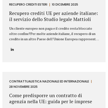
proprietà industriale: dalla registrazione dei marchi e
RECUPERO CREDITI ESTERI
10 DICEMBRE 2025
brevetti alla valutazione della loro utilizzabilità sul
Recupero crediti UE per aziende italiane:
mercato, fino alla difesa in giudizio contro...
il servizio dello Studio legale Mattioli
Un cliente europeo non paga e il credito resta bloccato
oltre confine?Per molte aziende italiane, il recupero di un
credito in un altro Paese dell’Unione Europea rappresenta
una delle principali criticità nei rapporti commerciali
internazionali. Differenze normative, lingua, foro
competente e costi legali possono rendere complesso
trasformare un credito certo in liquidità. In questo
contesto, lo Studio legale Mattioli offre un servizio
strutturato di recupero crediti UE per aziende italiane,
progettato per intervenire in modo rapido, efficace e
conforme al diritto europeo. Assistenza legale nel
CONTRATTUALISTICA NAZIONALE ED INTERNAZIONALE
recupero crediti in ambito UE Lo Studio legale Mattioli
28 NOVEMBRE 2025
assiste imprese italiane nel recupero del credito...
Come predisporre un contratto di
agenzia nella UE: guida per le imprese