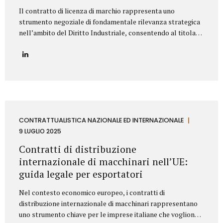
Il contratto di licenza di marchio rappresenta uno
strumento negoziale di fondamentale rilevanza strategica
nell’ambito del Diritto Industriale, consentendo al titolare
(Licenziante) di massimizzare lo sfruttamento economico
del proprio asset immateriale, concedendone l’uso a terzi
(Licenziatario), senza peraltro dismetterne la titolarità. La
redazione di tale accordo richiede una profonda
conoscenza della normativa codicistica (segnatamente,
l’art. 23 del Codice della Proprietà Industriale – D.Lgs.
30/2005 e ss.mm.ii.) e una meticolosa attenzione nella
definizione delle clausole che ne delineano l’ambito di
CONTRATTUALISTICA NAZIONALE ED INTERNAZIONALE
applicazione e l’assetto sinallagmatico. Le Clausole
9 LUGLIO 2025
Cardine di un Contratto di Licenza di Marchio Un contratto
Contratti di distribuzione
di licensing robusto e bilanciato deve...
internazionale di macchinari nell’UE:
guida legale per esportatori
Nel contesto economico europeo, i contratti di
distribuzione internazionale di macchinari rappresentano
uno strumento chiave per le imprese italiane che vogliono