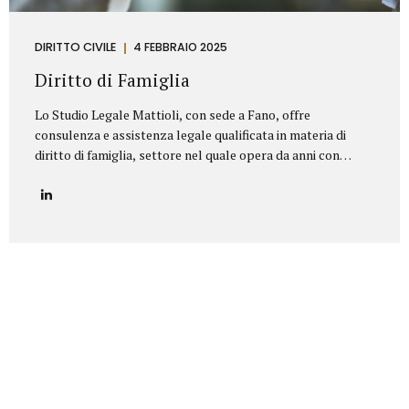
DIRITTO CIVILE
4 FEBBRAIO 2025
Diritto di Famiglia
Lo Studio Legale Mattioli, con sede a Fano, offre
consulenza e assistenza legale qualificata in materia di
diritto di famiglia, settore nel quale opera da anni con
serietà, competenza e riservatezza. Grazie a un’esperienza
consolidata, lo Studio affronta con professionalità tutte le
problematiche legate ai rapporti familiari e patrimoniali,
fornendo un’assistenza personalizzata anche nelle
situazioni più delicate o conflittuali. Rappresenta un punto
di riferimento per chi è alla ricerca di un avvocato divorzista
a Fano o di una consulenza specialistica in diritto di
famiglia. Principali aree di intervento: Separazioni
personali (consensuali e giudiziali):Assistenza legale nelle
pratiche di separazione legale a Fano,...