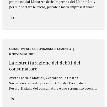
promosso dal Ministero delle Imprese e del Made in Italy
per supportare le micro, piccole e medie imprese italiane
nella valorizzazione dei propri titoli di proprietà
industriale. Contributo Disponibile Fino a 140.000€ Il bando
copre l’80% delle spese ammissibili attraverso un
finanziamento agevolato a tasso zero, con rimborso in 7
anni (di cui 2 di preammortamento). Il programma è gestito
da Invitalia e mira a sostenere le imprese nell’acquisizione
di servizi specialistici per trasformare brevetti, marchi e
design in veri asset strategici per la crescita aziendale.
CRISI DI IMPRESA E SOVRAINDEBITAMENTO
Cosa Finanzia il Bando Il bando Brevetti+ 2025...
6 NOVEMBRE 2025
La ristrutturazione dei debiti del
consumatore
Avv.to Fabrizio Mattioli, Gestore della Crisi da
Sovraindebitamento presso l’O.C.C. del Tribunale di
Pesaro Il piano del consumatore è uno strumento previsto
dal Codice della crisi d’impresa e dell’insolvenza (D.Lgs.
14/2019) che consente alle persone fisiche, sovraindebitate
a causa di esigenze personali o familiari, di proporre al