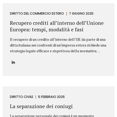
segnaliamo di seguito le clausole che non dovrebbero mai
mancare in un contratto di fornitura arredi in ambito
Contract. Oggetto del contratto: chiarezza e dettaglio
DIRITTO DEL COMMERCIO ESTERO
7 GIUGNO 2025
tecnico L’oggetto della fornitura va descritto in modo
Recupero crediti all’interno dell’Unione
preciso e puntuale....
Europea: tempi, modalità e fasi
Il recupero di un credito all’interno dell’UE da parte di una
ditta italiana nei confronti di un’impresa estera richiede una
strategia legale efficace e rispettosa della normativa
europea e nazionale. Lo Studio legale Mattioli offre
assistenza completa per tutelare i diritti delle imprese
italiane nel contesto europeo. L’attività di recupero del
credito si articola in tre fasi. Vediamo quali. Fasi del
recupero crediti all’interno dell’UE Fase stragiudizialeIl
primo passo consiste nell’invio di un sollecito formale di
pagamento (diffida) con indicazione dell’importo dovuto,
degli interessi maturati e dell’intenzione di agire
DIRITTO CIVILE
5 FEBBRAIO 2025
giudizialmente in caso di mancato pagamento.Questa fase,
La separazione dei coniugi
spesso risolutiva, mira a evitare...
La separazione personale dei coniugi è un momento