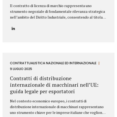
Il contratto di licenza di marchio rappresenta uno
strumento negoziale di fondamentale rilevanza strategica
nell’ambito del Diritto Industriale, consentendo al titolare
(Licenziante) di massimizzare lo sfruttamento economico
del proprio asset immateriale, concedendone l’uso a terzi
(Licenziatario), senza peraltro dismetterne la titolarità. La
redazione di tale accordo richiede una profonda
conoscenza della normativa codicistica (segnatamente,
l’art. 23 del Codice della Proprietà Industriale – D.Lgs.
30/2005 e ss.mm.ii.) e una meticolosa attenzione nella
definizione delle clausole che ne delineano l’ambito di
CONTRATTUALISTICA NAZIONALE ED INTERNAZIONALE
applicazione e l’assetto sinallagmatico. Le Clausole
9 LUGLIO 2025
Cardine di un Contratto di Licenza di Marchio Un contratto
Contratti di distribuzione
di licensing robusto e bilanciato deve...
internazionale di macchinari nell’UE:
guida legale per esportatori
Nel contesto economico europeo, i contratti di
distribuzione internazionale di macchinari rappresentano
uno strumento chiave per le imprese italiane che vogliono