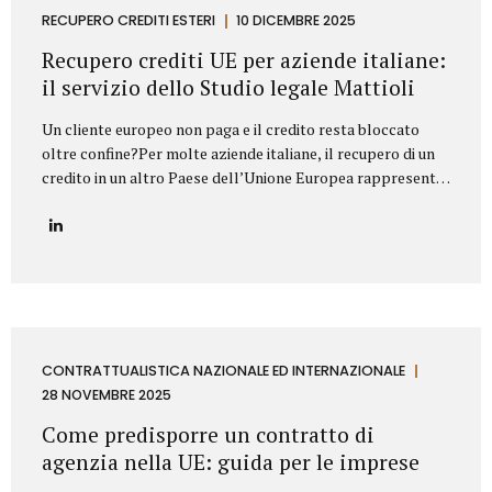
proprietà industriale: dalla registrazione dei marchi e
RECUPERO CREDITI ESTERI
10 DICEMBRE 2025
brevetti alla valutazione della loro utilizzabilità sul
Recupero crediti UE per aziende italiane:
mercato, fino alla difesa in giudizio contro...
il servizio dello Studio legale Mattioli
Un cliente europeo non paga e il credito resta bloccato
oltre confine?Per molte aziende italiane, il recupero di un
credito in un altro Paese dell’Unione Europea rappresenta
una delle principali criticità nei rapporti commerciali
internazionali. Differenze normative, lingua, foro
competente e costi legali possono rendere complesso
trasformare un credito certo in liquidità. In questo
contesto, lo Studio legale Mattioli offre un servizio
strutturato di recupero crediti UE per aziende italiane,
progettato per intervenire in modo rapido, efficace e
conforme al diritto europeo. Assistenza legale nel
CONTRATTUALISTICA NAZIONALE ED INTERNAZIONALE
recupero crediti in ambito UE Lo Studio legale Mattioli
28 NOVEMBRE 2025
assiste imprese italiane nel recupero del credito...
Come predisporre un contratto di
agenzia nella UE: guida per le imprese