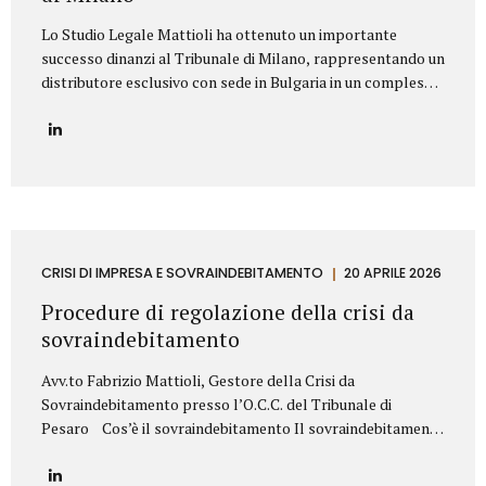
Lo Studio Legale Mattioli ha ottenuto un importante
successo dinanzi al Tribunale di Milano, rappresentando un
distributore esclusivo con sede in Bulgaria in un complesso
contenzioso promosso contro una primaria azienda
italiana operante nel settore dei prodotti cosmetici. La
controversia riguardava la risoluzione di un contratto di
distribuzione esclusiva relativo alla commercializzazione di
prodotti cosmetici in Bulgaria. Il produttore italiano
sosteneva che il distributore avesse violato il contratto
vendendo i prodotti al di fuori del territorio assegnato e,
sulla base di tale contestazione, aveva dichiarato la
CRISI DI IMPRESA E SOVRAINDEBITAMENTO
20 APRILE 2026
risoluzione per inadempimento. Lo Studio Legale Mattioli
Procedure di regolazione della crisi da
ha difeso il distributore dimostrando che le vendite...
sovraindebitamento
Avv.to Fabrizio Mattioli, Gestore della Crisi da
Sovraindebitamento presso l’O.C.C. del Tribunale di
Pesaro Cos’è il sovraindebitamento Il sovraindebitamento
rappresenta una condizione sempre più diffusa, che
riguarda soggetti – privati o piccoli operatori economici –