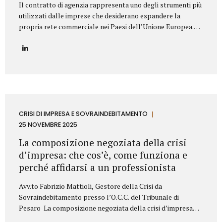
Il contratto di agenzia rappresenta uno degli strumenti più
utilizzati dalle imprese che desiderano espandere la
propria rete commerciale nei Paesi dell’Unione Europea.
Nonostante la disciplina armonizzata a livello europeo,
ogni Stato membro presenta peculiarità normative e prassi
differenti: per questo motivo è fondamentale strutturare il
contratto con attenzione, al fine di prevenire contenziosi,
garantire certezza giuridica ed evitare rischi economici. Lo
Studio Legale Mattioli assiste aziende italiane ed estere
nella predisposizione e negoziazione di contratti di agenzia
conformi alla normativa UE e al diritto locale applicabile.
CRISI DI IMPRESA E SOVRAINDEBITAMENTO
Gli elementi essenziali del contratto di agenzia Quando si
25 NOVEMBRE 2025
redige un contratto di agenzia...
La composizione negoziata della crisi
d’impresa: che cos’è, come funziona e
perché affidarsi a un professionista
Avv.to Fabrizio Mattioli, Gestore della Crisi da
Sovraindebitamento presso l’O.C.C. del Tribunale di
Pesaro La composizione negoziata della crisi d’impresa
rappresenta uno degli strumenti più innovativi introdotti