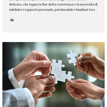
delicato, che segna la fine della convivenza e la necessità di
ridefinire i rapporti personali, patrimoniali e familiari tra i
coniugi.Il nostro studio legale offre un servizio di
assistenza completa e personalizzata in tutte le tipologie
di separazione, garantendo equilibrio, riservatezza e tutela
dei diritti di ciascun coniuge e dei figli. Il nostro servizio
Seguiamo i clienti in ogni fase della procedura, fornendo un
supporto legale e umano per giungere a soluzioni
equilibrate e sostenibili. In particolare, ci occupiamo di:
Consulenza preliminare per comprendere la situazione
familiare e individuare la procedura più adatta...