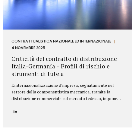
CONTRATTUALISTICA NAZIONALE ED INTERNAZIONALE
4 NOVEMBRE 2025
Criticità del contratto di distribuzione
Italia-Germania – Profili di rischio e
strumenti di tutela
L’internazionalizzazione d’impresa, segnatamente nel
settore della componentistica meccanica, tramite la
distribuzione commerciale sul mercato tedesco, impone
all’azienda italiana un’attenta valutazione dei profili di
rischio derivanti dall’ordinamento giuridico della
Repubblica Federale di Germania. Il punctum dolens per il
Fornitore (Azienda italiana) risiede nella potenziale
applicazione, in via analogica, delle disposizioni relative