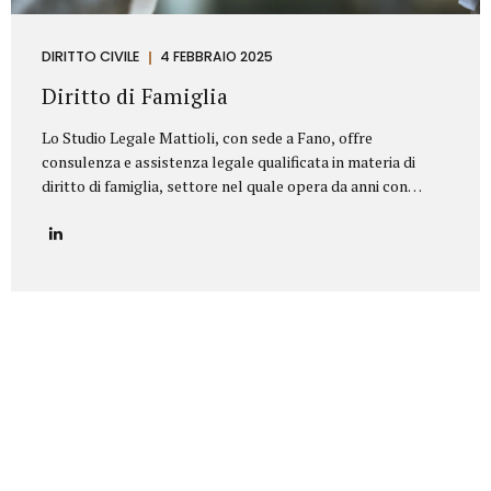
DIRITTO CIVILE
4 FEBBRAIO 2025
Diritto di Famiglia
Lo Studio Legale Mattioli, con sede a Fano, offre
consulenza e assistenza legale qualificata in materia di
diritto di famiglia, settore nel quale opera da anni con
serietà, competenza e riservatezza. Grazie a un’esperienza
consolidata, lo Studio affronta con professionalità tutte le
problematiche legate ai rapporti familiari e patrimoniali,
fornendo un’assistenza personalizzata anche nelle
situazioni più delicate o conflittuali. Rappresenta un punto
di riferimento per chi è alla ricerca di un avvocato divorzista
a Fano o di una consulenza specialistica in diritto di
famiglia. Principali aree di intervento: Separazioni
personali (consensuali e giudiziali):Assistenza legale nelle
pratiche di separazione legale a Fano,...