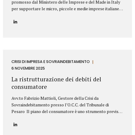
promosso dal Ministero delle Imprese e del Made in Italy
per supportare le micro, piccole e medie imprese italiane
nella valorizzazione dei propri titoli di proprietà
industriale. Contributo Disponibile Fino a 140.000€ Il bando
copre l’80% delle spese ammissibili attraverso un
finanziamento agevolato a tasso zero, con rimborso in 7
anni (di cui 2 di preammortamento). Il programma è gestito
da Invitalia e mira a sostenere le imprese nell’acquisizione
di servizi specialistici per trasformare brevetti, marchi e
design in veri asset strategici per la crescita aziendale.
CRISI DI IMPRESA E SOVRAINDEBITAMENTO
Cosa Finanzia il Bando Il bando Brevetti+ 2025...
6 NOVEMBRE 2025
La ristrutturazione dei debiti del
consumatore
Avv.to Fabrizio Mattioli, Gestore della Crisi da
Sovraindebitamento presso l’O.C.C. del Tribunale di
Pesaro Il piano del consumatore è uno strumento previsto
dal Codice della crisi d’impresa e dell’insolvenza (D.Lgs.
14/2019) che consente alle persone fisiche, sovraindebitate
a causa di esigenze personali o familiari, di proporre al