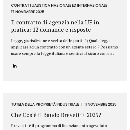
aziendale. Esempi frequenti di concorrenza sleale e come li
CONTRATTUALISTICA NAZIONALE ED INTERNAZIONALE
abbiamo risolti 1. Sottrazione di clientela mediante ex
17 NOVEMBRE 2025
dipendente Il casoUn ex responsabile commerciale, subito
Il contratto di agenzia nella UE in
dopo l’uscita dall’azienda,...
pratica: 12 domande e risposte
Legge, giurisdizione e scelta delle parti 1) Quale legge
applicare ad un contratto con un agente estero ? Possiamo
usare sempre la legge italiana e sentirci al sicuro con un
agente in Germania o in Svezia? Sì, dovete scegliere la
legge italiana, ma non basta. La scelta della legge è il
vostro punto di partenza, fondamentale per operare con
uno strumento legale che conoscete (il nostro Codice Civile
e gli A.E.C.). Il problema? La legge scelta non è una barriera
totale. L’Unione Europea stabilisce che alcune norme
protettive del Paese in cui l’agente lavora (quelle su
preavviso e indennità di...
TUTELA DELLA PROPRIETÀ INDUSTRIALE
11 NOVEMBRE 2025
Che Cos’è il Bando Brevetti+ 2025?
Brevetti+ è il programma di finanziamento agevolato