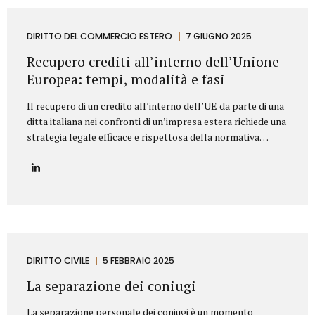
segnaliamo di seguito le clausole che non dovrebbero mai
mancare in un contratto di fornitura arredi in ambito
Contract. Oggetto del contratto: chiarezza e dettaglio
DIRITTO DEL COMMERCIO ESTERO
7 GIUGNO 2025
tecnico L’oggetto della fornitura va descritto in modo
Recupero crediti all’interno dell’Unione
preciso e puntuale....
Europea: tempi, modalità e fasi
Il recupero di un credito all’interno dell’UE da parte di una
ditta italiana nei confronti di un’impresa estera richiede una
strategia legale efficace e rispettosa della normativa
europea e nazionale. Lo Studio legale Mattioli offre
assistenza completa per tutelare i diritti delle imprese
italiane nel contesto europeo. L’attività di recupero del
credito si articola in tre fasi. Vediamo quali. Fasi del
recupero crediti all’interno dell’UE Fase stragiudizialeIl
primo passo consiste nell’invio di un sollecito formale di
pagamento (diffida) con indicazione dell’importo dovuto,
degli interessi maturati e dell’intenzione di agire
DIRITTO CIVILE
5 FEBBRAIO 2025
giudizialmente in caso di mancato pagamento.Questa fase,
La separazione dei coniugi
spesso risolutiva, mira a evitare...
La separazione personale dei coniugi è un momento