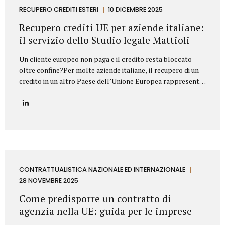
proprietà industriale: dalla registrazione dei marchi e
RECUPERO CREDITI ESTERI
10 DICEMBRE 2025
brevetti alla valutazione della loro utilizzabilità sul
Recupero crediti UE per aziende italiane:
mercato, fino alla difesa in giudizio contro...
il servizio dello Studio legale Mattioli
Un cliente europeo non paga e il credito resta bloccato
oltre confine?Per molte aziende italiane, il recupero di un
credito in un altro Paese dell’Unione Europea rappresenta
una delle principali criticità nei rapporti commerciali
internazionali. Differenze normative, lingua, foro
competente e costi legali possono rendere complesso
trasformare un credito certo in liquidità. In questo
contesto, lo Studio legale Mattioli offre un servizio
strutturato di recupero crediti UE per aziende italiane,
progettato per intervenire in modo rapido, efficace e
conforme al diritto europeo. Assistenza legale nel
CONTRATTUALISTICA NAZIONALE ED INTERNAZIONALE
recupero crediti in ambito UE Lo Studio legale Mattioli
28 NOVEMBRE 2025
assiste imprese italiane nel recupero del credito...
Come predisporre un contratto di
agenzia nella UE: guida per le imprese