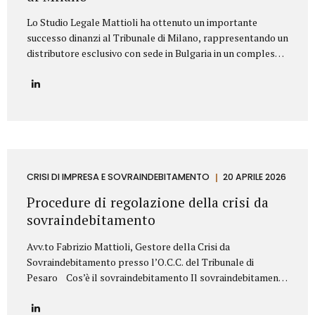
Lo Studio Legale Mattioli ha ottenuto un importante
successo dinanzi al Tribunale di Milano, rappresentando un
distributore esclusivo con sede in Bulgaria in un complesso
contenzioso promosso contro una primaria azienda
italiana operante nel settore dei prodotti cosmetici. La
controversia riguardava la risoluzione di un contratto di
distribuzione esclusiva relativo alla commercializzazione di
prodotti cosmetici in Bulgaria. Il produttore italiano
sosteneva che il distributore avesse violato il contratto
vendendo i prodotti al di fuori del territorio assegnato e,
sulla base di tale contestazione, aveva dichiarato la
CRISI DI IMPRESA E SOVRAINDEBITAMENTO
20 APRILE 2026
risoluzione per inadempimento. Lo Studio Legale Mattioli
Procedure di regolazione della crisi da
ha difeso il distributore dimostrando che le vendite...
sovraindebitamento
Avv.to Fabrizio Mattioli, Gestore della Crisi da
Sovraindebitamento presso l’O.C.C. del Tribunale di
Pesaro Cos’è il sovraindebitamento Il sovraindebitamento
rappresenta una condizione sempre più diffusa, che
riguarda soggetti – privati o piccoli operatori economici –