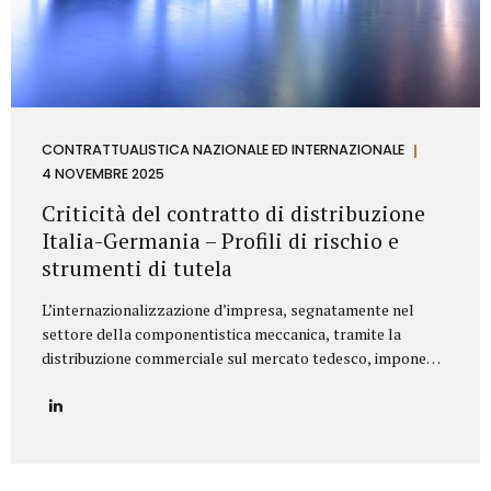
CONTRATTUALISTICA NAZIONALE ED INTERNAZIONALE
4 NOVEMBRE 2025
Criticità del contratto di distribuzione
Italia-Germania – Profili di rischio e
strumenti di tutela
L’internazionalizzazione d’impresa, segnatamente nel
settore della componentistica meccanica, tramite la
distribuzione commerciale sul mercato tedesco, impone
all’azienda italiana un’attenta valutazione dei profili di
rischio derivanti dall’ordinamento giuridico della
Repubblica Federale di Germania. Il punctum dolens per il
Fornitore (Azienda italiana) risiede nella potenziale
applicazione, in via analogica, delle disposizioni relative