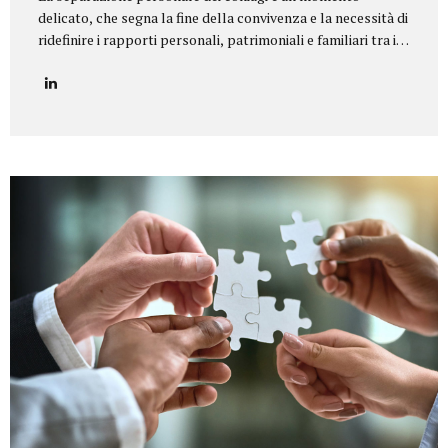
delicato, che segna la fine della convivenza e la necessità di
ridefinire i rapporti personali, patrimoniali e familiari tra i
coniugi.Il nostro studio legale offre un servizio di
assistenza completa e personalizzata in tutte le tipologie
di separazione, garantendo equilibrio, riservatezza e tutela
dei diritti di ciascun coniuge e dei figli. Il nostro servizio
Seguiamo i clienti in ogni fase della procedura, fornendo un
supporto legale e umano per giungere a soluzioni
equilibrate e sostenibili. In particolare, ci occupiamo di:
Consulenza preliminare per comprendere la situazione
familiare e individuare la procedura più adatta...