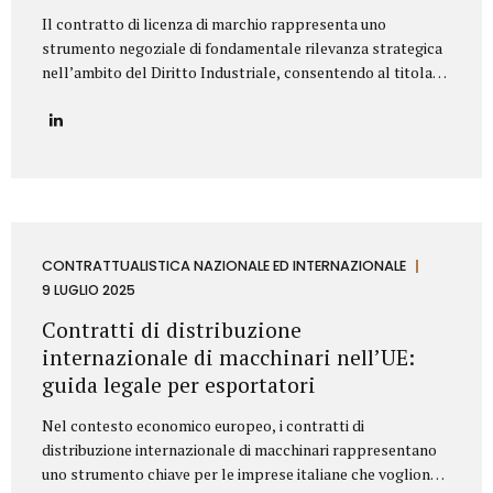
Il contratto di licenza di marchio rappresenta uno
strumento negoziale di fondamentale rilevanza strategica
nell’ambito del Diritto Industriale, consentendo al titolare
(Licenziante) di massimizzare lo sfruttamento economico
del proprio asset immateriale, concedendone l’uso a terzi
(Licenziatario), senza peraltro dismetterne la titolarità. La
redazione di tale accordo richiede una profonda
conoscenza della normativa codicistica (segnatamente,
l’art. 23 del Codice della Proprietà Industriale – D.Lgs.
30/2005 e ss.mm.ii.) e una meticolosa attenzione nella
definizione delle clausole che ne delineano l’ambito di
CONTRATTUALISTICA NAZIONALE ED INTERNAZIONALE
applicazione e l’assetto sinallagmatico. Le Clausole
9 LUGLIO 2025
Cardine di un Contratto di Licenza di Marchio Un contratto
Contratti di distribuzione
di licensing robusto e bilanciato deve...
internazionale di macchinari nell’UE:
guida legale per esportatori
Nel contesto economico europeo, i contratti di
distribuzione internazionale di macchinari rappresentano
uno strumento chiave per le imprese italiane che vogliono