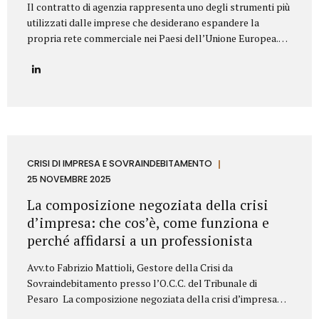
Il contratto di agenzia rappresenta uno degli strumenti più
utilizzati dalle imprese che desiderano espandere la
propria rete commerciale nei Paesi dell’Unione Europea.
Nonostante la disciplina armonizzata a livello europeo,
ogni Stato membro presenta peculiarità normative e prassi
differenti: per questo motivo è fondamentale strutturare il
contratto con attenzione, al fine di prevenire contenziosi,
garantire certezza giuridica ed evitare rischi economici. Lo
Studio Legale Mattioli assiste aziende italiane ed estere
nella predisposizione e negoziazione di contratti di agenzia
conformi alla normativa UE e al diritto locale applicabile.
CRISI DI IMPRESA E SOVRAINDEBITAMENTO
Gli elementi essenziali del contratto di agenzia Quando si
25 NOVEMBRE 2025
redige un contratto di agenzia...
La composizione negoziata della crisi
d’impresa: che cos’è, come funziona e
perché affidarsi a un professionista
Avv.to Fabrizio Mattioli, Gestore della Crisi da
Sovraindebitamento presso l’O.C.C. del Tribunale di
Pesaro La composizione negoziata della crisi d’impresa
rappresenta uno degli strumenti più innovativi introdotti