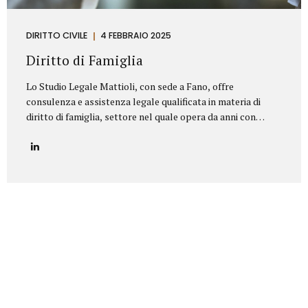
DIRITTO CIVILE
4 FEBBRAIO 2025
Diritto di Famiglia
Lo Studio Legale Mattioli, con sede a Fano, offre
consulenza e assistenza legale qualificata in materia di
diritto di famiglia, settore nel quale opera da anni con
serietà, competenza e riservatezza. Grazie a un’esperienza
consolidata, lo Studio affronta con professionalità tutte le
problematiche legate ai rapporti familiari e patrimoniali,
fornendo un’assistenza personalizzata anche nelle
situazioni più delicate o conflittuali. Rappresenta un punto
di riferimento per chi è alla ricerca di un avvocato divorzista
a Fano o di una consulenza specialistica in diritto di
famiglia. Principali aree di intervento: Separazioni
personali (consensuali e giudiziali):Assistenza legale nelle
pratiche di separazione legale a Fano,...