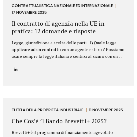
aziendale. Esempi frequenti di concorrenza sleale e come li
CONTRATTUALISTICA NAZIONALE ED INTERNAZIONALE
abbiamo risolti 1. Sottrazione di clientela mediante ex
17 NOVEMBRE 2025
dipendente Il casoUn ex responsabile commerciale, subito
Il contratto di agenzia nella UE in
dopo l’uscita dall’azienda,...
pratica: 12 domande e risposte
Legge, giurisdizione e scelta delle parti 1) Quale legge
applicare ad un contratto con un agente estero ? Possiamo
usare sempre la legge italiana e sentirci al sicuro con un
agente in Germania o in Svezia? Sì, dovete scegliere la
legge italiana, ma non basta. La scelta della legge è il
vostro punto di partenza, fondamentale per operare con
uno strumento legale che conoscete (il nostro Codice Civile
e gli A.E.C.). Il problema? La legge scelta non è una barriera
totale. L’Unione Europea stabilisce che alcune norme
protettive del Paese in cui l’agente lavora (quelle su
preavviso e indennità di...
TUTELA DELLA PROPRIETÀ INDUSTRIALE
11 NOVEMBRE 2025
Che Cos’è il Bando Brevetti+ 2025?
Brevetti+ è il programma di finanziamento agevolato