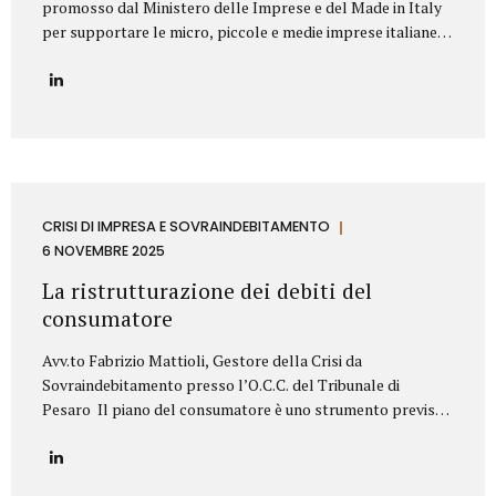
promosso dal Ministero delle Imprese e del Made in Italy
per supportare le micro, piccole e medie imprese italiane
nella valorizzazione dei propri titoli di proprietà
industriale. Contributo Disponibile Fino a 140.000€ Il bando
copre l’80% delle spese ammissibili attraverso un
finanziamento agevolato a tasso zero, con rimborso in 7
anni (di cui 2 di preammortamento). Il programma è gestito
da Invitalia e mira a sostenere le imprese nell’acquisizione
di servizi specialistici per trasformare brevetti, marchi e
design in veri asset strategici per la crescita aziendale.
CRISI DI IMPRESA E SOVRAINDEBITAMENTO
Cosa Finanzia il Bando Il bando Brevetti+ 2025...
6 NOVEMBRE 2025
La ristrutturazione dei debiti del
consumatore
Avv.to Fabrizio Mattioli, Gestore della Crisi da
Sovraindebitamento presso l’O.C.C. del Tribunale di
Pesaro Il piano del consumatore è uno strumento previsto
dal Codice della crisi d’impresa e dell’insolvenza (D.Lgs.
14/2019) che consente alle persone fisiche, sovraindebitate
a causa di esigenze personali o familiari, di proporre al