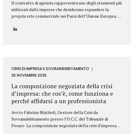
Il contratto di agenzia rappresenta uno degli strumenti più
utilizzati dalle imprese che desiderano espandere la
propria rete commerciale nei Paesi dell’Unione Europea.
Nonostante la disciplina armonizzata a livello europeo,
ogni Stato membro presenta peculiarità normative e prassi
differenti: per questo motivo è fondamentale strutturare il
contratto con attenzione, al fine di prevenire contenziosi,
garantire certezza giuridica ed evitare rischi economici. Lo
Studio Legale Mattioli assiste aziende italiane ed estere
nella predisposizione e negoziazione di contratti di agenzia
conformi alla normativa UE e al diritto locale applicabile.
CRISI DI IMPRESA E SOVRAINDEBITAMENTO
Gli elementi essenziali del contratto di agenzia Quando si
25 NOVEMBRE 2025
redige un contratto di agenzia...
La composizione negoziata della crisi
d’impresa: che cos’è, come funziona e
perché affidarsi a un professionista
Avv.to Fabrizio Mattioli, Gestore della Crisi da
Sovraindebitamento presso l’O.C.C. del Tribunale di
Pesaro La composizione negoziata della crisi d’impresa
rappresenta uno degli strumenti più innovativi introdotti