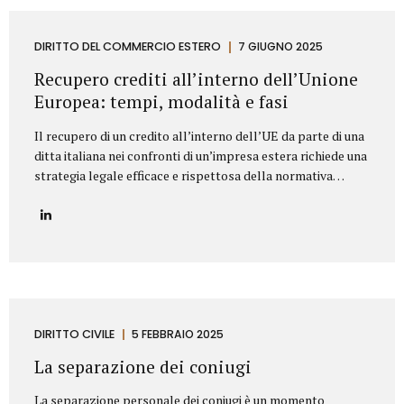
segnaliamo di seguito le clausole che non dovrebbero mai
mancare in un contratto di fornitura arredi in ambito
Contract. Oggetto del contratto: chiarezza e dettaglio
DIRITTO DEL COMMERCIO ESTERO
7 GIUGNO 2025
tecnico L’oggetto della fornitura va descritto in modo
Recupero crediti all’interno dell’Unione
preciso e puntuale....
Europea: tempi, modalità e fasi
Il recupero di un credito all’interno dell’UE da parte di una
ditta italiana nei confronti di un’impresa estera richiede una
strategia legale efficace e rispettosa della normativa
europea e nazionale. Lo Studio legale Mattioli offre
assistenza completa per tutelare i diritti delle imprese
italiane nel contesto europeo. L’attività di recupero del
credito si articola in tre fasi. Vediamo quali. Fasi del
recupero crediti all’interno dell’UE Fase stragiudizialeIl
primo passo consiste nell’invio di un sollecito formale di
pagamento (diffida) con indicazione dell’importo dovuto,
degli interessi maturati e dell’intenzione di agire
DIRITTO CIVILE
5 FEBBRAIO 2025
giudizialmente in caso di mancato pagamento.Questa fase,
La separazione dei coniugi
spesso risolutiva, mira a evitare...
La separazione personale dei coniugi è un momento