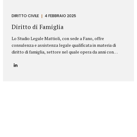
DIRITTO CIVILE
4 FEBBRAIO 2025
Diritto di Famiglia
Lo Studio Legale Mattioli, con sede a Fano, offre
consulenza e assistenza legale qualificata in materia di
diritto di famiglia, settore nel quale opera da anni con
serietà, competenza e riservatezza. Grazie a un’esperienza
consolidata, lo Studio affronta con professionalità tutte le
problematiche legate ai rapporti familiari e patrimoniali,
fornendo un’assistenza personalizzata anche nelle
situazioni più delicate o conflittuali. Rappresenta un punto
di riferimento per chi è alla ricerca di un avvocato divorzista
a Fano o di una consulenza specialistica in diritto di
famiglia. Principali aree di intervento: Separazioni
personali (consensuali e giudiziali):Assistenza legale nelle
pratiche di separazione legale a Fano,...