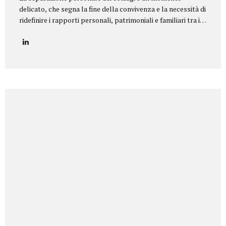
delicato, che segna la fine della convivenza e la necessità di
ridefinire i rapporti personali, patrimoniali e familiari tra i
coniugi.Il nostro studio legale offre un servizio di
assistenza completa e personalizzata in tutte le tipologie
di separazione, garantendo equilibrio, riservatezza e tutela
dei diritti di ciascun coniuge e dei figli. Il nostro servizio
Seguiamo i clienti in ogni fase della procedura, fornendo un
supporto legale e umano per giungere a soluzioni
equilibrate e sostenibili. In particolare, ci occupiamo di:
Consulenza preliminare per comprendere la situazione
familiare e individuare la procedura più adatta...