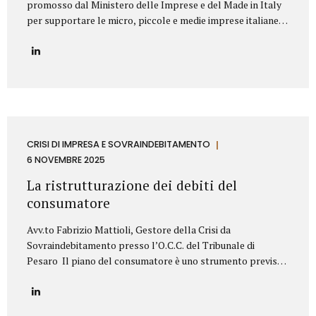
promosso dal Ministero delle Imprese e del Made in Italy
per supportare le micro, piccole e medie imprese italiane
nella valorizzazione dei propri titoli di proprietà
industriale. Contributo Disponibile Fino a 140.000€ Il bando
copre l’80% delle spese ammissibili attraverso un
finanziamento agevolato a tasso zero, con rimborso in 7
anni (di cui 2 di preammortamento). Il programma è gestito
da Invitalia e mira a sostenere le imprese nell’acquisizione
di servizi specialistici per trasformare brevetti, marchi e
design in veri asset strategici per la crescita aziendale.
CRISI DI IMPRESA E SOVRAINDEBITAMENTO
Cosa Finanzia il Bando Il bando Brevetti+ 2025...
6 NOVEMBRE 2025
La ristrutturazione dei debiti del
consumatore
Avv.to Fabrizio Mattioli, Gestore della Crisi da
Sovraindebitamento presso l’O.C.C. del Tribunale di
Pesaro Il piano del consumatore è uno strumento previsto
dal Codice della crisi d’impresa e dell’insolvenza (D.Lgs.
14/2019) che consente alle persone fisiche, sovraindebitate
a causa di esigenze personali o familiari, di proporre al