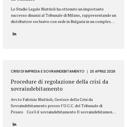
Lo Studio Legale Mattioli ha ottenuto un importante
successo dinanzi al Tribunale di Milano, rappresentando un
distributore esclusivo con sede in Bulgaria in un complesso
contenzioso promosso contro una primaria azienda
italiana operante nel settore dei prodotti cosmetici. La
controversia riguardava la risoluzione di un contratto di
distribuzione esclusiva relativo alla commercializzazione di
prodotti cosmetici in Bulgaria. Il produttore italiano
sosteneva che il distributore avesse violato il contratto
vendendo i prodotti al di fuori del territorio assegnato e,
sulla base di tale contestazione, aveva dichiarato la
CRISI DI IMPRESA E SOVRAINDEBITAMENTO
20 APRILE 2026
risoluzione per inadempimento. Lo Studio Legale Mattioli
Procedure di regolazione della crisi da
ha difeso il distributore dimostrando che le vendite...
sovraindebitamento
Avv.to Fabrizio Mattioli, Gestore della Crisi da
Sovraindebitamento presso l’O.C.C. del Tribunale di
Pesaro Cos’è il sovraindebitamento Il sovraindebitamento
rappresenta una condizione sempre più diffusa, che
riguarda soggetti – privati o piccoli operatori economici –