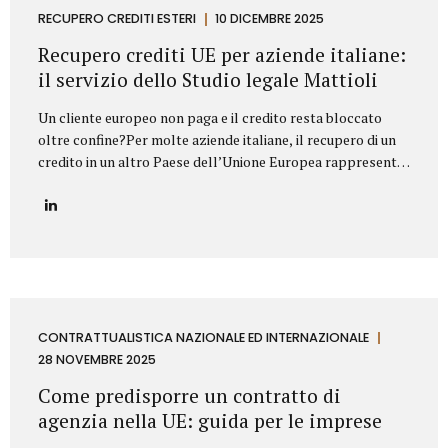
proprietà industriale: dalla registrazione dei marchi e
RECUPERO CREDITI ESTERI
10 DICEMBRE 2025
brevetti alla valutazione della loro utilizzabilità sul
Recupero crediti UE per aziende italiane:
mercato, fino alla difesa in giudizio contro...
il servizio dello Studio legale Mattioli
Un cliente europeo non paga e il credito resta bloccato
oltre confine?Per molte aziende italiane, il recupero di un
credito in un altro Paese dell’Unione Europea rappresenta
una delle principali criticità nei rapporti commerciali
internazionali. Differenze normative, lingua, foro
competente e costi legali possono rendere complesso
trasformare un credito certo in liquidità. In questo
contesto, lo Studio legale Mattioli offre un servizio
strutturato di recupero crediti UE per aziende italiane,
progettato per intervenire in modo rapido, efficace e
conforme al diritto europeo. Assistenza legale nel
CONTRATTUALISTICA NAZIONALE ED INTERNAZIONALE
recupero crediti in ambito UE Lo Studio legale Mattioli
28 NOVEMBRE 2025
assiste imprese italiane nel recupero del credito...
Come predisporre un contratto di
agenzia nella UE: guida per le imprese