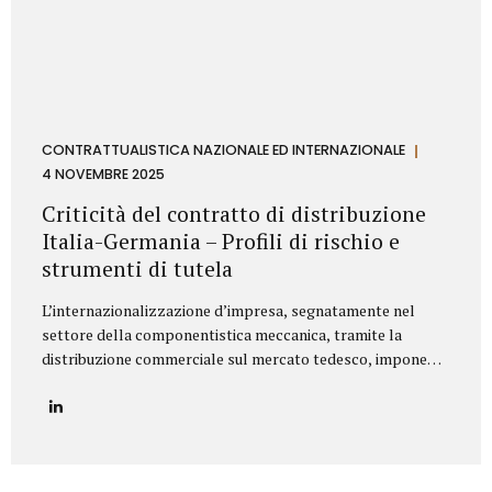
CONTRATTUALISTICA NAZIONALE ED INTERNAZIONALE
4 NOVEMBRE 2025
Criticità del contratto di distribuzione
Italia-Germania – Profili di rischio e
strumenti di tutela
L’internazionalizzazione d’impresa, segnatamente nel
settore della componentistica meccanica, tramite la
distribuzione commerciale sul mercato tedesco, impone
all’azienda italiana un’attenta valutazione dei profili di
rischio derivanti dall’ordinamento giuridico della
Repubblica Federale di Germania. Il punctum dolens per il
Fornitore (Azienda italiana) risiede nella potenziale
applicazione, in via analogica, delle disposizioni relative