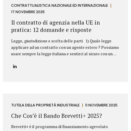
aziendale. Esempi frequenti di concorrenza sleale e come li
CONTRATTUALISTICA NAZIONALE ED INTERNAZIONALE
abbiamo risolti 1. Sottrazione di clientela mediante ex
17 NOVEMBRE 2025
dipendente Il casoUn ex responsabile commerciale, subito
Il contratto di agenzia nella UE in
dopo l’uscita dall’azienda,...
pratica: 12 domande e risposte
Legge, giurisdizione e scelta delle parti 1) Quale legge
applicare ad un contratto con un agente estero ? Possiamo
usare sempre la legge italiana e sentirci al sicuro con un
agente in Germania o in Svezia? Sì, dovete scegliere la
legge italiana, ma non basta. La scelta della legge è il
vostro punto di partenza, fondamentale per operare con
uno strumento legale che conoscete (il nostro Codice Civile
e gli A.E.C.). Il problema? La legge scelta non è una barriera
totale. L’Unione Europea stabilisce che alcune norme
protettive del Paese in cui l’agente lavora (quelle su
preavviso e indennità di...
TUTELA DELLA PROPRIETÀ INDUSTRIALE
11 NOVEMBRE 2025
Che Cos’è il Bando Brevetti+ 2025?
Brevetti+ è il programma di finanziamento agevolato