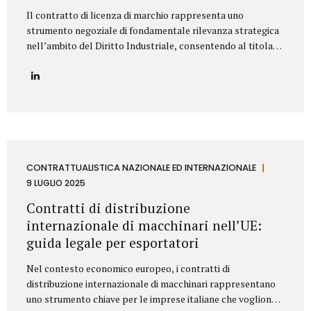
Il contratto di licenza di marchio rappresenta uno
strumento negoziale di fondamentale rilevanza strategica
nell’ambito del Diritto Industriale, consentendo al titolare
(Licenziante) di massimizzare lo sfruttamento economico
del proprio asset immateriale, concedendone l’uso a terzi
(Licenziatario), senza peraltro dismetterne la titolarità. La
redazione di tale accordo richiede una profonda
conoscenza della normativa codicistica (segnatamente,
l’art. 23 del Codice della Proprietà Industriale – D.Lgs.
30/2005 e ss.mm.ii.) e una meticolosa attenzione nella
definizione delle clausole che ne delineano l’ambito di
CONTRATTUALISTICA NAZIONALE ED INTERNAZIONALE
applicazione e l’assetto sinallagmatico. Le Clausole
9 LUGLIO 2025
Cardine di un Contratto di Licenza di Marchio Un contratto
Contratti di distribuzione
di licensing robusto e bilanciato deve...
internazionale di macchinari nell’UE:
guida legale per esportatori
Nel contesto economico europeo, i contratti di
distribuzione internazionale di macchinari rappresentano
uno strumento chiave per le imprese italiane che vogliono