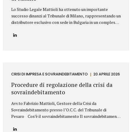
Lo Studio Legale Mattioli ha ottenuto un importante
successo dinanzi al Tribunale di Milano, rappresentando un
distributore esclusivo con sede in Bulgaria in un complesso
contenzioso promosso contro una primaria azienda
italiana operante nel settore dei prodotti cosmetici. La
controversia riguardava la risoluzione di un contratto di
distribuzione esclusiva relativo alla commercializzazione di
prodotti cosmetici in Bulgaria. Il produttore italiano
sosteneva che il distributore avesse violato il contratto
vendendo i prodotti al di fuori del territorio assegnato e,
sulla base di tale contestazione, aveva dichiarato la
CRISI DI IMPRESA E SOVRAINDEBITAMENTO
20 APRILE 2026
risoluzione per inadempimento. Lo Studio Legale Mattioli
Procedure di regolazione della crisi da
ha difeso il distributore dimostrando che le vendite...
sovraindebitamento
Avv.to Fabrizio Mattioli, Gestore della Crisi da
Sovraindebitamento presso l’O.C.C. del Tribunale di
Pesaro Cos’è il sovraindebitamento Il sovraindebitamento
rappresenta una condizione sempre più diffusa, che
riguarda soggetti – privati o piccoli operatori economici –