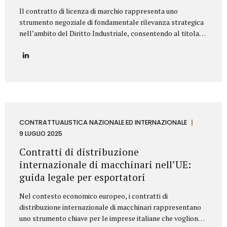
Il contratto di licenza di marchio rappresenta uno
strumento negoziale di fondamentale rilevanza strategica
nell’ambito del Diritto Industriale, consentendo al titolare
(Licenziante) di massimizzare lo sfruttamento economico
del proprio asset immateriale, concedendone l’uso a terzi
(Licenziatario), senza peraltro dismetterne la titolarità. La
redazione di tale accordo richiede una profonda
conoscenza della normativa codicistica (segnatamente,
l’art. 23 del Codice della Proprietà Industriale – D.Lgs.
30/2005 e ss.mm.ii.) e una meticolosa attenzione nella
definizione delle clausole che ne delineano l’ambito di
CONTRATTUALISTICA NAZIONALE ED INTERNAZIONALE
applicazione e l’assetto sinallagmatico. Le Clausole
9 LUGLIO 2025
Cardine di un Contratto di Licenza di Marchio Un contratto
Contratti di distribuzione
di licensing robusto e bilanciato deve...
internazionale di macchinari nell’UE:
guida legale per esportatori
Nel contesto economico europeo, i contratti di
distribuzione internazionale di macchinari rappresentano
uno strumento chiave per le imprese italiane che vogliono