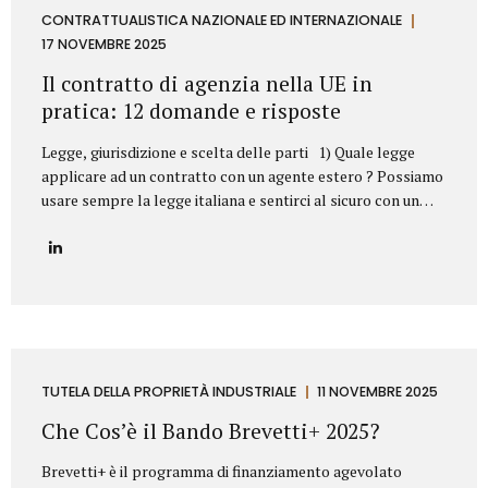
aziendale. Esempi frequenti di concorrenza sleale e come li
CONTRATTUALISTICA NAZIONALE ED INTERNAZIONALE
abbiamo risolti 1. Sottrazione di clientela mediante ex
17 NOVEMBRE 2025
dipendente Il casoUn ex responsabile commerciale, subito
Il contratto di agenzia nella UE in
dopo l’uscita dall’azienda,...
pratica: 12 domande e risposte
Legge, giurisdizione e scelta delle parti 1) Quale legge
applicare ad un contratto con un agente estero ? Possiamo
usare sempre la legge italiana e sentirci al sicuro con un
agente in Germania o in Svezia? Sì, dovete scegliere la
legge italiana, ma non basta. La scelta della legge è il
vostro punto di partenza, fondamentale per operare con
uno strumento legale che conoscete (il nostro Codice Civile
e gli A.E.C.). Il problema? La legge scelta non è una barriera
totale. L’Unione Europea stabilisce che alcune norme
protettive del Paese in cui l’agente lavora (quelle su
preavviso e indennità di...
TUTELA DELLA PROPRIETÀ INDUSTRIALE
11 NOVEMBRE 2025
Che Cos’è il Bando Brevetti+ 2025?
Brevetti+ è il programma di finanziamento agevolato