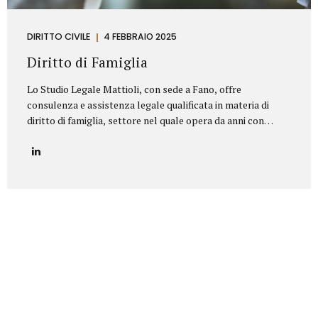
DIRITTO CIVILE
4 FEBBRAIO 2025
Diritto di Famiglia
Lo Studio Legale Mattioli, con sede a Fano, offre
consulenza e assistenza legale qualificata in materia di
diritto di famiglia, settore nel quale opera da anni con
serietà, competenza e riservatezza. Grazie a un’esperienza
consolidata, lo Studio affronta con professionalità tutte le
problematiche legate ai rapporti familiari e patrimoniali,
fornendo un’assistenza personalizzata anche nelle
situazioni più delicate o conflittuali. Rappresenta un punto
di riferimento per chi è alla ricerca di un avvocato divorzista
a Fano o di una consulenza specialistica in diritto di
famiglia. Principali aree di intervento: Separazioni
personali (consensuali e giudiziali):Assistenza legale nelle
pratiche di separazione legale a Fano,...