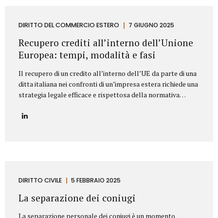
segnaliamo di seguito le clausole che non dovrebbero mai
mancare in un contratto di fornitura arredi in ambito
Contract. Oggetto del contratto: chiarezza e dettaglio
DIRITTO DEL COMMERCIO ESTERO
7 GIUGNO 2025
tecnico L’oggetto della fornitura va descritto in modo
Recupero crediti all’interno dell’Unione
preciso e puntuale....
Europea: tempi, modalità e fasi
Il recupero di un credito all’interno dell’UE da parte di una
ditta italiana nei confronti di un’impresa estera richiede una
strategia legale efficace e rispettosa della normativa
europea e nazionale. Lo Studio legale Mattioli offre
assistenza completa per tutelare i diritti delle imprese
italiane nel contesto europeo. L’attività di recupero del
credito si articola in tre fasi. Vediamo quali. Fasi del
recupero crediti all’interno dell’UE Fase stragiudizialeIl
primo passo consiste nell’invio di un sollecito formale di
pagamento (diffida) con indicazione dell’importo dovuto,
degli interessi maturati e dell’intenzione di agire
DIRITTO CIVILE
5 FEBBRAIO 2025
giudizialmente in caso di mancato pagamento.Questa fase,
La separazione dei coniugi
spesso risolutiva, mira a evitare...
La separazione personale dei coniugi è un momento