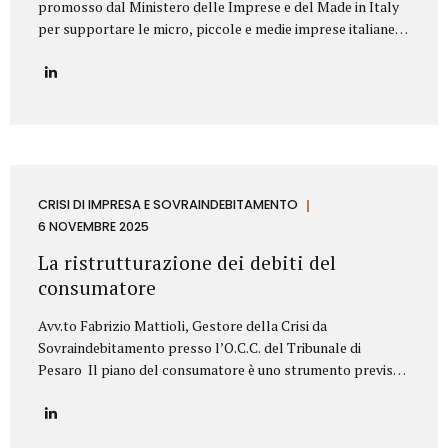
promosso dal Ministero delle Imprese e del Made in Italy
per supportare le micro, piccole e medie imprese italiane
nella valorizzazione dei propri titoli di proprietà
industriale. Contributo Disponibile Fino a 140.000€ Il bando
copre l’80% delle spese ammissibili attraverso un
finanziamento agevolato a tasso zero, con rimborso in 7
anni (di cui 2 di preammortamento). Il programma è gestito
da Invitalia e mira a sostenere le imprese nell’acquisizione
di servizi specialistici per trasformare brevetti, marchi e
design in veri asset strategici per la crescita aziendale.
CRISI DI IMPRESA E SOVRAINDEBITAMENTO
Cosa Finanzia il Bando Il bando Brevetti+ 2025...
6 NOVEMBRE 2025
La ristrutturazione dei debiti del
consumatore
Avv.to Fabrizio Mattioli, Gestore della Crisi da
Sovraindebitamento presso l’O.C.C. del Tribunale di
Pesaro Il piano del consumatore è uno strumento previsto
dal Codice della crisi d’impresa e dell’insolvenza (D.Lgs.
14/2019) che consente alle persone fisiche, sovraindebitate
a causa di esigenze personali o familiari, di proporre al