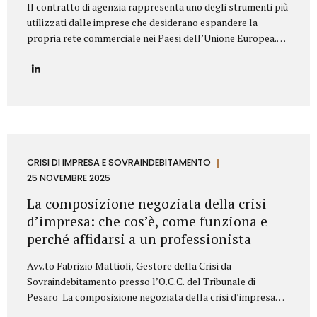
Il contratto di agenzia rappresenta uno degli strumenti più
utilizzati dalle imprese che desiderano espandere la
propria rete commerciale nei Paesi dell’Unione Europea.
Nonostante la disciplina armonizzata a livello europeo,
ogni Stato membro presenta peculiarità normative e prassi
differenti: per questo motivo è fondamentale strutturare il
contratto con attenzione, al fine di prevenire contenziosi,
garantire certezza giuridica ed evitare rischi economici. Lo
Studio Legale Mattioli assiste aziende italiane ed estere
nella predisposizione e negoziazione di contratti di agenzia
conformi alla normativa UE e al diritto locale applicabile.
CRISI DI IMPRESA E SOVRAINDEBITAMENTO
Gli elementi essenziali del contratto di agenzia Quando si
25 NOVEMBRE 2025
redige un contratto di agenzia...
La composizione negoziata della crisi
d’impresa: che cos’è, come funziona e
perché affidarsi a un professionista
Avv.to Fabrizio Mattioli, Gestore della Crisi da
Sovraindebitamento presso l’O.C.C. del Tribunale di
Pesaro La composizione negoziata della crisi d’impresa
rappresenta uno degli strumenti più innovativi introdotti