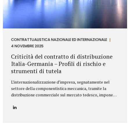
CONTRATTUALISTICA NAZIONALE ED INTERNAZIONALE
4 NOVEMBRE 2025
Criticità del contratto di distribuzione
Italia-Germania – Profili di rischio e
strumenti di tutela
L’internazionalizzazione d’impresa, segnatamente nel
settore della componentistica meccanica, tramite la
distribuzione commerciale sul mercato tedesco, impone
all’azienda italiana un’attenta valutazione dei profili di
rischio derivanti dall’ordinamento giuridico della
Repubblica Federale di Germania. Il punctum dolens per il
Fornitore (Azienda italiana) risiede nella potenziale
applicazione, in via analogica, delle disposizioni relative