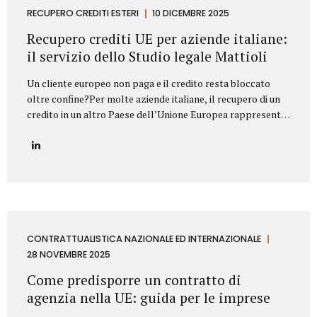
proprietà industriale: dalla registrazione dei marchi e
RECUPERO CREDITI ESTERI
10 DICEMBRE 2025
brevetti alla valutazione della loro utilizzabilità sul
Recupero crediti UE per aziende italiane:
mercato, fino alla difesa in giudizio contro...
il servizio dello Studio legale Mattioli
Un cliente europeo non paga e il credito resta bloccato
oltre confine?Per molte aziende italiane, il recupero di un
credito in un altro Paese dell’Unione Europea rappresenta
una delle principali criticità nei rapporti commerciali
internazionali. Differenze normative, lingua, foro
competente e costi legali possono rendere complesso
trasformare un credito certo in liquidità. In questo
contesto, lo Studio legale Mattioli offre un servizio
strutturato di recupero crediti UE per aziende italiane,
progettato per intervenire in modo rapido, efficace e
conforme al diritto europeo. Assistenza legale nel
CONTRATTUALISTICA NAZIONALE ED INTERNAZIONALE
recupero crediti in ambito UE Lo Studio legale Mattioli
28 NOVEMBRE 2025
assiste imprese italiane nel recupero del credito...
Come predisporre un contratto di
agenzia nella UE: guida per le imprese