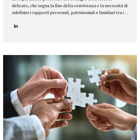
delicato, che segna la fine della convivenza e la necessità di
ridefinire i rapporti personali, patrimoniali e familiari tra i
coniugi.Il nostro studio legale offre un servizio di
assistenza completa e personalizzata in tutte le tipologie
di separazione, garantendo equilibrio, riservatezza e tutela
dei diritti di ciascun coniuge e dei figli. Il nostro servizio
Seguiamo i clienti in ogni fase della procedura, fornendo un
supporto legale e umano per giungere a soluzioni
equilibrate e sostenibili. In particolare, ci occupiamo di:
Consulenza preliminare per comprendere la situazione
familiare e individuare la procedura più adatta...