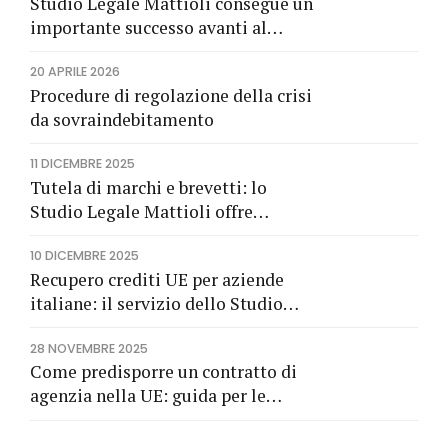
Studio Legale Mattioli consegue un
importante successo avanti al
Tribunale di Milano
20 APRILE 2026
Procedure di regolazione della crisi
da sovraindebitamento
11 DICEMBRE 2025
Tutela di marchi e brevetti: lo
Studio Legale Mattioli offre
consulenza specialistica e difesa in
10 DICEMBRE 2025
giudizio
Recupero crediti UE per aziende
italiane: il servizio dello Studio
legale Mattioli
28 NOVEMBRE 2025
Come predisporre un contratto di
agenzia nella UE: guida per le
imprese