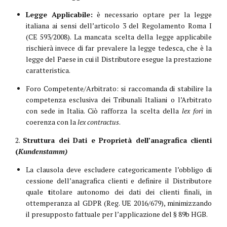
Legge Applicabile:
è necessario optare per la legge
italiana ai sensi dell’articolo 3 del Regolamento Roma I
(CE 593/2008). La mancata scelta della legge applicabile
rischierà invece di far prevalere la legge tedesca, che è la
legge del Paese in cui il Distributore esegue la prestazione
caratteristica.
Foro Competente/Arbitrato: si raccomanda di stabilire la
competenza esclusiva dei Tribunali Italiani o l’Arbitrato
con sede in Italia. Ciò rafforza la scelta della
lex fori
in
coerenza con la
lex contractus
.
2.
Struttura dei Dati e Proprietà dell’anagrafica clienti
(
K
undenstamm)
La clausola deve escludere categoricamente l’obbligo di
cessione dell’anagrafica clienti e definire il Distributore
quale
t
itolare autonomo dei dati dei clienti finali, in
ottemperanza al GDPR (Reg. UE 2016/679), minimizzando
il presupposto fattuale per l’applicazione del § 89b HGB.