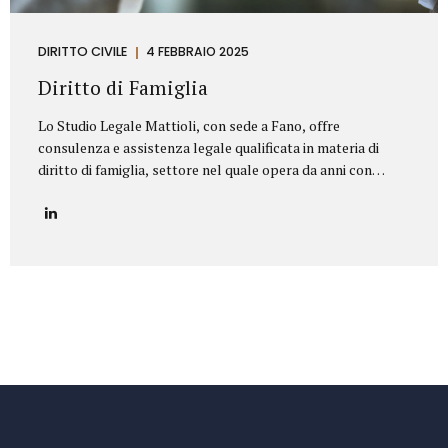
DIRITTO CIVILE
4 FEBBRAIO 2025
Diritto di Famiglia
Lo Studio Legale Mattioli, con sede a Fano, offre
consulenza e assistenza legale qualificata in materia di
diritto di famiglia, settore nel quale opera da anni con
serietà, competenza e riservatezza. Grazie a un’esperienza
consolidata, lo Studio affronta con professionalità tutte le
problematiche legate ai rapporti familiari e patrimoniali,
fornendo un’assistenza personalizzata anche nelle
situazioni più delicate o conflittuali. Rappresenta un punto
di riferimento per chi è alla ricerca di un avvocato divorzista
a Fano o di una consulenza specialistica in diritto di
famiglia. Principali aree di intervento: Separazioni
personali (consensuali e giudiziali):Assistenza legale nelle
pratiche di separazione legale a Fano,...