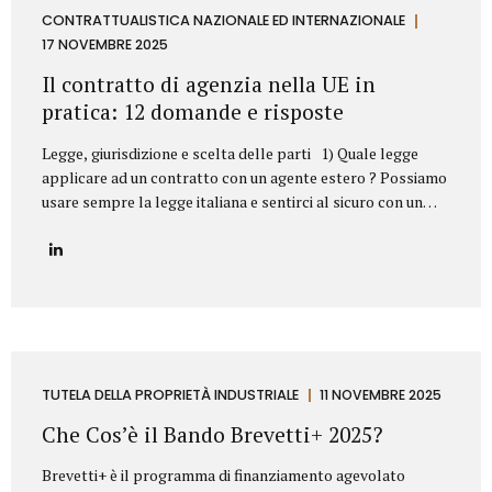
aziendale. Esempi frequenti di concorrenza sleale e come li
CONTRATTUALISTICA NAZIONALE ED INTERNAZIONALE
abbiamo risolti 1. Sottrazione di clientela mediante ex
17 NOVEMBRE 2025
dipendente Il casoUn ex responsabile commerciale, subito
Il contratto di agenzia nella UE in
dopo l’uscita dall’azienda,...
pratica: 12 domande e risposte
Legge, giurisdizione e scelta delle parti 1) Quale legge
applicare ad un contratto con un agente estero ? Possiamo
usare sempre la legge italiana e sentirci al sicuro con un
agente in Germania o in Svezia? Sì, dovete scegliere la
legge italiana, ma non basta. La scelta della legge è il
vostro punto di partenza, fondamentale per operare con
uno strumento legale che conoscete (il nostro Codice Civile
e gli A.E.C.). Il problema? La legge scelta non è una barriera
totale. L’Unione Europea stabilisce che alcune norme
protettive del Paese in cui l’agente lavora (quelle su
preavviso e indennità di...
TUTELA DELLA PROPRIETÀ INDUSTRIALE
11 NOVEMBRE 2025
Che Cos’è il Bando Brevetti+ 2025?
Brevetti+ è il programma di finanziamento agevolato