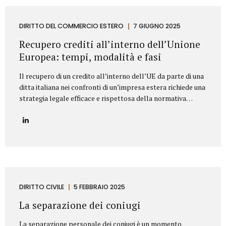
segnaliamo di seguito le clausole che non dovrebbero mai
mancare in un contratto di fornitura arredi in ambito
Contract. Oggetto del contratto: chiarezza e dettaglio
DIRITTO DEL COMMERCIO ESTERO
7 GIUGNO 2025
tecnico L’oggetto della fornitura va descritto in modo
Recupero crediti all’interno dell’Unione
preciso e puntuale....
Europea: tempi, modalità e fasi
Il recupero di un credito all’interno dell’UE da parte di una
ditta italiana nei confronti di un’impresa estera richiede una
strategia legale efficace e rispettosa della normativa
europea e nazionale. Lo Studio legale Mattioli offre
assistenza completa per tutelare i diritti delle imprese
italiane nel contesto europeo. L’attività di recupero del
credito si articola in tre fasi. Vediamo quali. Fasi del
recupero crediti all’interno dell’UE Fase stragiudizialeIl
primo passo consiste nell’invio di un sollecito formale di
pagamento (diffida) con indicazione dell’importo dovuto,
degli interessi maturati e dell’intenzione di agire
DIRITTO CIVILE
5 FEBBRAIO 2025
giudizialmente in caso di mancato pagamento.Questa fase,
La separazione dei coniugi
spesso risolutiva, mira a evitare...
La separazione personale dei coniugi è un momento