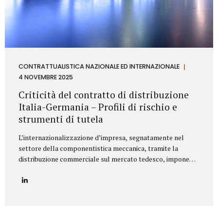
CONTRATTUALISTICA NAZIONALE ED INTERNAZIONALE
4 NOVEMBRE 2025
Criticità del contratto di distribuzione
Italia-Germania – Profili di rischio e
strumenti di tutela
L’internazionalizzazione d’impresa, segnatamente nel
settore della componentistica meccanica, tramite la
distribuzione commerciale sul mercato tedesco, impone
all’azienda italiana un’attenta valutazione dei profili di
rischio derivanti dall’ordinamento giuridico della
Repubblica Federale di Germania. Il punctum dolens per il
Fornitore (Azienda italiana) risiede nella potenziale
applicazione, in via analogica, delle disposizioni relative