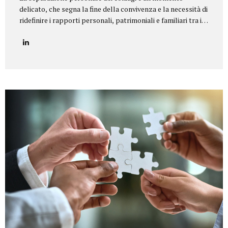
delicato, che segna la fine della convivenza e la necessità di
ridefinire i rapporti personali, patrimoniali e familiari tra i
coniugi.Il nostro studio legale offre un servizio di
assistenza completa e personalizzata in tutte le tipologie
di separazione, garantendo equilibrio, riservatezza e tutela
dei diritti di ciascun coniuge e dei figli. Il nostro servizio
Seguiamo i clienti in ogni fase della procedura, fornendo un
supporto legale e umano per giungere a soluzioni
equilibrate e sostenibili. In particolare, ci occupiamo di:
Consulenza preliminare per comprendere la situazione
familiare e individuare la procedura più adatta...