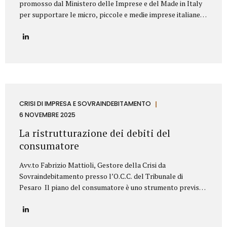
promosso dal Ministero delle Imprese e del Made in Italy
per supportare le micro, piccole e medie imprese italiane
nella valorizzazione dei propri titoli di proprietà
industriale. Contributo Disponibile Fino a 140.000€ Il bando
copre l’80% delle spese ammissibili attraverso un
finanziamento agevolato a tasso zero, con rimborso in 7
anni (di cui 2 di preammortamento). Il programma è gestito
da Invitalia e mira a sostenere le imprese nell’acquisizione
di servizi specialistici per trasformare brevetti, marchi e
design in veri asset strategici per la crescita aziendale.
CRISI DI IMPRESA E SOVRAINDEBITAMENTO
Cosa Finanzia il Bando Il bando Brevetti+ 2025...
6 NOVEMBRE 2025
La ristrutturazione dei debiti del
consumatore
Avv.to Fabrizio Mattioli, Gestore della Crisi da
Sovraindebitamento presso l’O.C.C. del Tribunale di
Pesaro Il piano del consumatore è uno strumento previsto
dal Codice della crisi d’impresa e dell’insolvenza (D.Lgs.
14/2019) che consente alle persone fisiche, sovraindebitate
a causa di esigenze personali o familiari, di proporre al