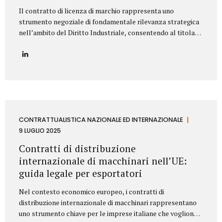
Il contratto di licenza di marchio rappresenta uno
strumento negoziale di fondamentale rilevanza strategica
nell’ambito del Diritto Industriale, consentendo al titolare
(Licenziante) di massimizzare lo sfruttamento economico
del proprio asset immateriale, concedendone l’uso a terzi
(Licenziatario), senza peraltro dismetterne la titolarità. La
redazione di tale accordo richiede una profonda
conoscenza della normativa codicistica (segnatamente,
l’art. 23 del Codice della Proprietà Industriale – D.Lgs.
30/2005 e ss.mm.ii.) e una meticolosa attenzione nella
definizione delle clausole che ne delineano l’ambito di
CONTRATTUALISTICA NAZIONALE ED INTERNAZIONALE
applicazione e l’assetto sinallagmatico. Le Clausole
9 LUGLIO 2025
Cardine di un Contratto di Licenza di Marchio Un contratto
Contratti di distribuzione
di licensing robusto e bilanciato deve...
internazionale di macchinari nell’UE:
guida legale per esportatori
Nel contesto economico europeo, i contratti di
distribuzione internazionale di macchinari rappresentano
uno strumento chiave per le imprese italiane che vogliono