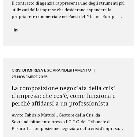
Il contratto di agenzia rappresenta uno degli strumenti più
utilizzati dalle imprese che desiderano espandere la
propria rete commerciale nei Paesi dell’Unione Europea.
Nonostante la disciplina armonizzata a livello europeo,
ogni Stato membro presenta peculiarità normative e prassi
differenti: per questo motivo è fondamentale strutturare il
contratto con attenzione, al fine di prevenire contenziosi,
garantire certezza giuridica ed evitare rischi economici. Lo
Studio Legale Mattioli assiste aziende italiane ed estere
nella predisposizione e negoziazione di contratti di agenzia
conformi alla normativa UE e al diritto locale applicabile.
CRISI DI IMPRESA E SOVRAINDEBITAMENTO
Gli elementi essenziali del contratto di agenzia Quando si
25 NOVEMBRE 2025
redige un contratto di agenzia...
La composizione negoziata della crisi
d’impresa: che cos’è, come funziona e
perché affidarsi a un professionista
Avv.to Fabrizio Mattioli, Gestore della Crisi da
Sovraindebitamento presso l’O.C.C. del Tribunale di
Pesaro La composizione negoziata della crisi d’impresa
rappresenta uno degli strumenti più innovativi introdotti