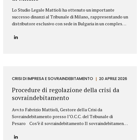
Lo Studio Legale Mattioli ha ottenuto un importante
successo dinanzi al Tribunale di Milano, rappresentando un
distributore esclusivo con sede in Bulgaria in un complesso
contenzioso promosso contro una primaria azienda
italiana operante nel settore dei prodotti cosmetici. La
controversia riguardava la risoluzione di un contratto di
distribuzione esclusiva relativo alla commercializzazione di
prodotti cosmetici in Bulgaria. Il produttore italiano
sosteneva che il distributore avesse violato il contratto
vendendo i prodotti al di fuori del territorio assegnato e,
sulla base di tale contestazione, aveva dichiarato la
CRISI DI IMPRESA E SOVRAINDEBITAMENTO
20 APRILE 2026
risoluzione per inadempimento. Lo Studio Legale Mattioli
Procedure di regolazione della crisi da
ha difeso il distributore dimostrando che le vendite...
sovraindebitamento
Avv.to Fabrizio Mattioli, Gestore della Crisi da
Sovraindebitamento presso l’O.C.C. del Tribunale di
Pesaro Cos’è il sovraindebitamento Il sovraindebitamento
rappresenta una condizione sempre più diffusa, che
riguarda soggetti – privati o piccoli operatori economici –