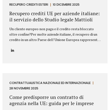
proprietà industriale: dalla registrazione dei marchi e
RECUPERO CREDITI ESTERI
10 DICEMBRE 2025
brevetti alla valutazione della loro utilizzabilità sul
Recupero crediti UE per aziende italiane:
mercato, fino alla difesa in giudizio contro...
il servizio dello Studio legale Mattioli
Un cliente europeo non paga e il credito resta bloccato
oltre confine?Per molte aziende italiane, il recupero di un
credito in un altro Paese dell’Unione Europea rappresenta
una delle principali criticità nei rapporti commerciali
internazionali. Differenze normative, lingua, foro
competente e costi legali possono rendere complesso
trasformare un credito certo in liquidità. In questo
contesto, lo Studio legale Mattioli offre un servizio
strutturato di recupero crediti UE per aziende italiane,
progettato per intervenire in modo rapido, efficace e
conforme al diritto europeo. Assistenza legale nel
CONTRATTUALISTICA NAZIONALE ED INTERNAZIONALE
recupero crediti in ambito UE Lo Studio legale Mattioli
28 NOVEMBRE 2025
assiste imprese italiane nel recupero del credito...
Come predisporre un contratto di
agenzia nella UE: guida per le imprese